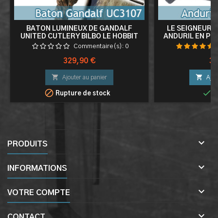
BATON LUMINEUX DE GANDALF
LE SEIGNEUR 
UNITED CUTLERY BILBO LE HOBBIT
ANDURIL EN PO
BATON GANDALF UC3107
SABRE E
Commentaire(s):
0
Prix
Pri
329,90 €
39


Ajouter au panier
Ajou


Rupture de stock
E

PRODUITS

INFORMATIONS

VOTRE COMPTE

CONTACT