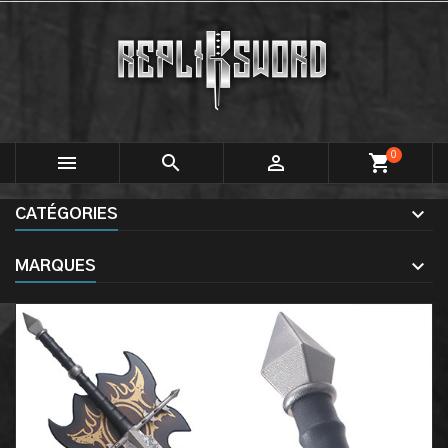
0



shopping_cart
CATÉGORIES
MARQUES