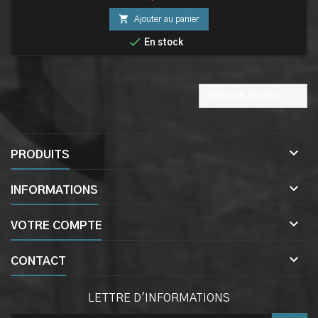

Ajouter au panier

En stock

RETOUR EN HAUT

PRODUITS

INFORMATIONS

VOTRE COMPTE

CONTACT
LETTRE D'INFORMATIONS