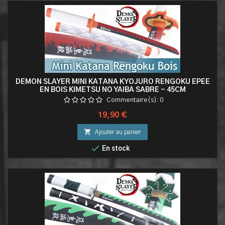
DEMON SLAYER MINI KATANA KYOJURO RENGOKU EPEE
EN BOIS KIMETSU NO YAIBA SABRE - 45CM
Commentaire(s):
0
Prix
19,90 €

Ajouter au panier

En stock