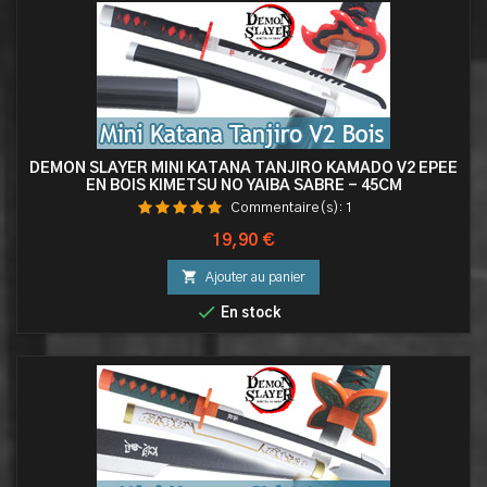
DEMON SLAYER MINI KATANA TANJIRO KAMADO V2 EPEE
EN BOIS KIMETSU NO YAIBA SABRE - 45CM
Commentaire(s):
1
Prix
19,90 €

Ajouter au panier

En stock