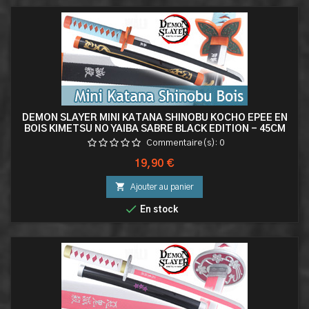
DEMON SLAYER MINI KATANA SHINOBU KOCHO EPEE EN
BOIS KIMETSU NO YAIBA SABRE BLACK EDITION - 45CM
Commentaire(s):
0
Prix
19,90 €

Ajouter au panier

En stock