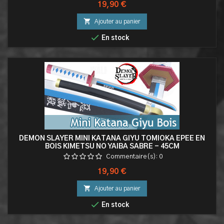
Prix
19,90 €

Ajouter au panier

En stock
DEMON SLAYER MINI KATANA GIYU TOMIOKA EPEE EN
BOIS KIMETSU NO YAIBA SABRE - 45CM
Commentaire(s):
0
Prix
19,90 €

Ajouter au panier

En stock