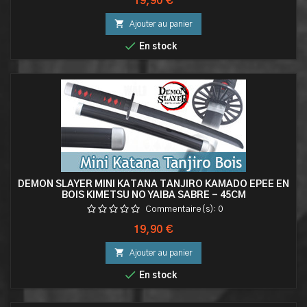
Prix
19,90 €

Ajouter au panier

En stock
DEMON SLAYER MINI KATANA TANJIRO KAMADO EPEE EN
BOIS KIMETSU NO YAIBA SABRE - 45CM
Commentaire(s):
0
Prix
19,90 €

Ajouter au panier

En stock