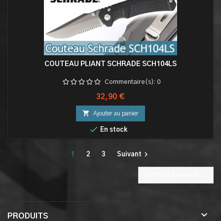
COUTEAU PLIANT SCHRADE SCH104LS
Commentaire(s):
0
Prix
32,90 €

Ajouter au panier

En stock

1
2
3
Suivant

RETOUR EN HAUT

PRODUITS