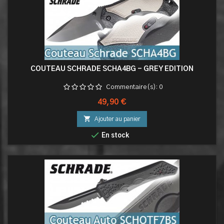
COUTEAU SCHRADE SCHA4BG - GREY EDITION
Commentaire(s):
0
Prix
49,90 €

Ajouter au panier

En stock