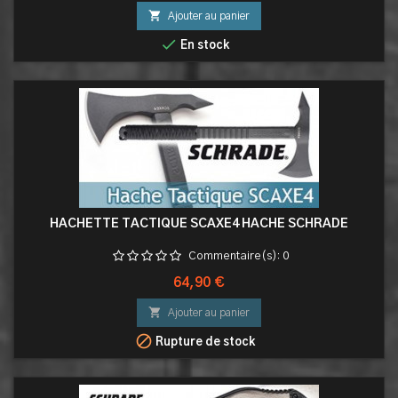

Ajouter au panier

En stock
HACHETTE TACTIQUE SCAXE4 HACHE SCHRADE
Commentaire(s):
0
Prix
64,90 €

Ajouter au panier

Rupture de stock