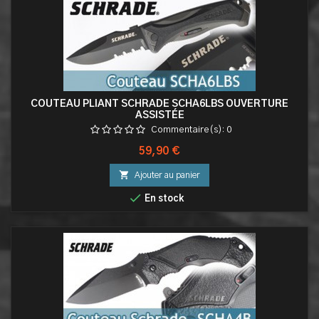
COUTEAU PLIANT SCHRADE SCHA6LBS OUVERTURE
ASSISTÉE
Commentaire(s):
0
Prix
59,90 €

Ajouter au panier

En stock