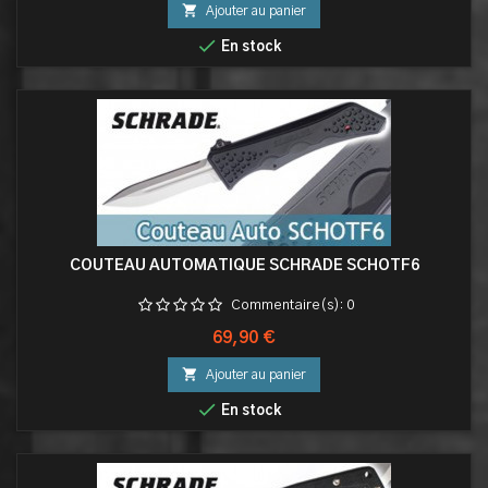

Ajouter au panier

En stock
COUTEAU AUTOMATIQUE SCHRADE SCHOTF6
Commentaire(s):
0
Prix
69,90 €

Ajouter au panier

En stock