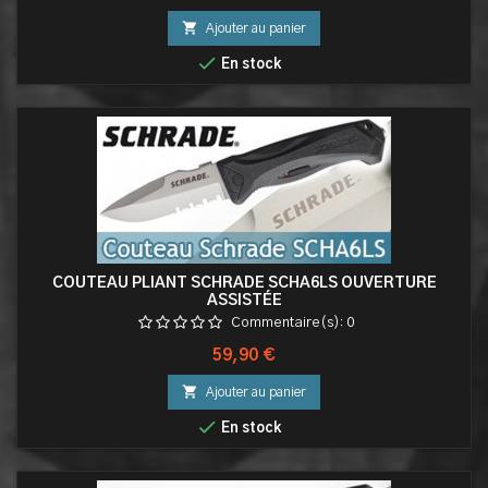

Ajouter au panier

En stock
COUTEAU PLIANT SCHRADE SCHA6LS OUVERTURE
ASSISTÉE
Commentaire(s):
0
Prix
59,90 €

Ajouter au panier

En stock