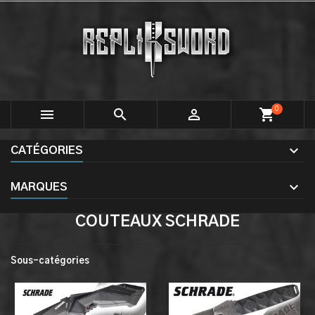
0



shopping_cart
CATÉGORIES
MARQUES
COUTEAUX SCHRADE
Sous-catégories