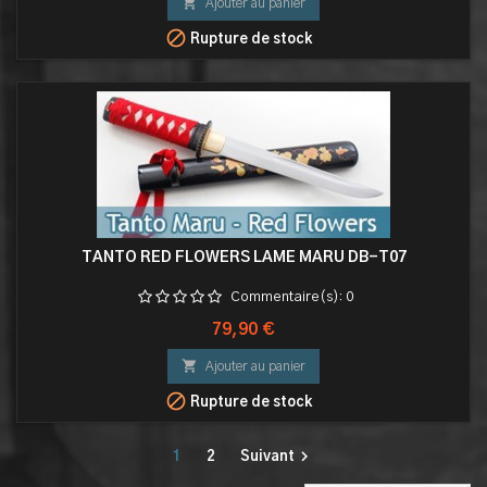

Ajouter au panier

Rupture de stock
TANTO RED FLOWERS LAME MARU DB-T07
Commentaire(s):
0
Prix
79,90 €

Ajouter au panier

Rupture de stock

1
2
Suivant