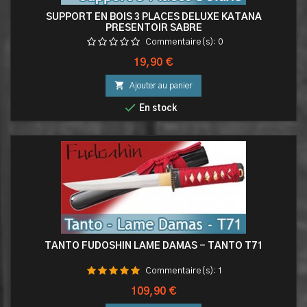
SUPPORT EN BOIS 3 PLACES DELUXE KATANA
PRESENTOIR SABRE
Commentaire(s):
0
Prix
19,90 €

Ajouter au panier

En stock
TANTO FUDOSHIN LAME DAMAS - TANTO T71
Commentaire(s):
1
Prix
109,90 €