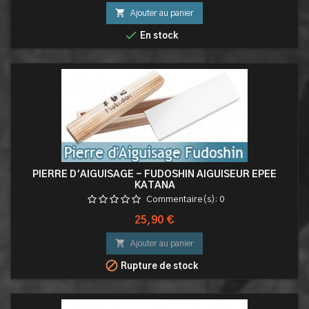

Ajouter au panier

En stock
PIERRE D'AIGUISAGE - FUDOSHIN AIGUISEUR EPEE
KATANA
Commentaire(s):
0
Prix
25,90 €

Ajouter au panier

Rupture de stock