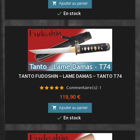

Ajouter au panier

En stock
TANTO FUDOSHIN - LAME DAMAS - TANTO T74
Commentaire(s):
1
Prix
119,90 €

Ajouter au panier

En stock