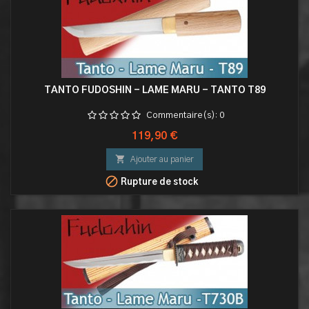
TANTO FUDOSHIN - LAME MARU - TANTO T89
Commentaire(s):
0
Prix
119,90 €

Ajouter au panier

Rupture de stock