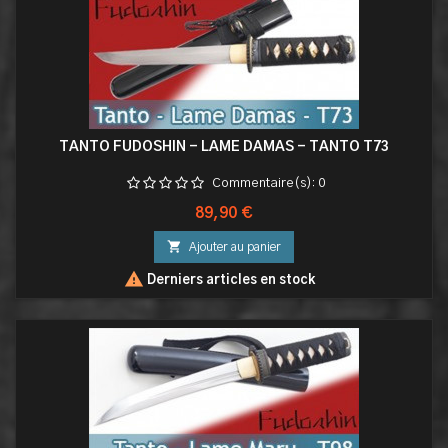
TANTO FUDOSHIN - LAME DAMAS - TANTO T73
Commentaire(s):
0
Prix
89,90 €

Ajouter au panier

Derniers articles en stock