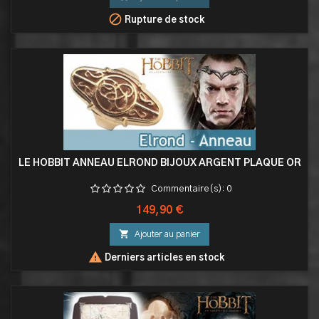

Rupture de stock
LE HOBBIT ANNEAU ELROND BIJOUX ARGENT PLAQUE OR
Commentaire(s):
0
Prix
149,90 €

Ajouter au panier

Derniers articles en stock