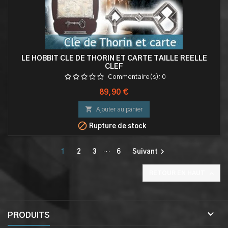
LE HOBBIT CLE DE THORIN ET CARTE TAILLE REELLE
CLEF
Commentaire(s):
0
Prix
89,90 €

Ajouter au panier

Rupture de stock

1
2
3
…
6
Suivant

RETOUR EN HAUT

PRODUITS