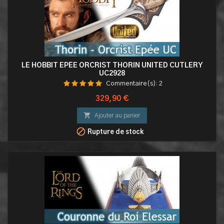
LE HOBBIT EPÉE ORCRIST THORIN UNITED CUTLERY
UC2928
Commentaire(s):
2
Prix
329,90 €

Ajouter au panier

Rupture de stock