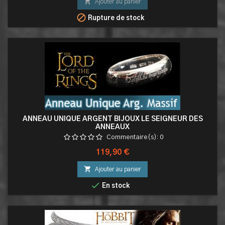

Ajouter au panier

Rupture de stock
ANNEAU UNIQUE ARGENT BIJOUX LE SEIGNEUR DES
ANNEAUX
Commentaire(s):
0
Prix
119,90 €

Ajouter au panier

En stock