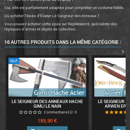
Oui, elle est parfaitement adaptée pour compléter un costume fidèle.
Où acheter l’épée d’Éowyn Le Seigneur des Anneaux ?
Vous pouvez acheter cette épée sur Repliksword, spécialiste des
répliques d’armes et objets de collection.
16 AUTRES PRODUITS DANS LA MÊME CATÉGORIE :
<
>
Neuf
LE SEIGNEUR DES ANNEAUX HACHE
LE SEIGNEUR D
GIMLI LE NAIN
ARWEN EPE
FOURRE
Commentaire(s):
0
Prix
Pri
189,90 €
69