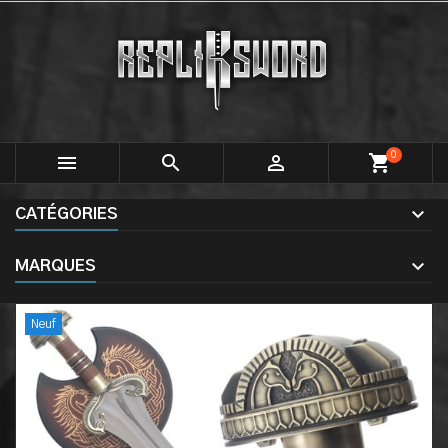
0



shopping_cart
CATÉGORIES
MARQUES
Neuf