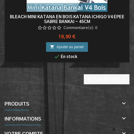
BLEACH MINI KATANA EN BOIS KATANA ICHIGO V4 EPEE
SABRE BANKAI - 45CM
Commentaire(s):
0
Prix
19,90 €

Ajouter au panier

En stock

RETOUR EN HAUT

PRODUITS

INFORMATIONS
