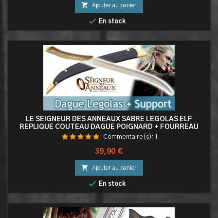

Ajouter au panier

En stock
LE SEIGNEUR DES ANNEAUX SABRE LEGOLAS ELF
REPLIQUE COUTEAU DAGUE POIGNARD + FOURREAU
DECORATION
Commentaire(s):
1
Prix
39,90 €

Ajouter au panier

En stock