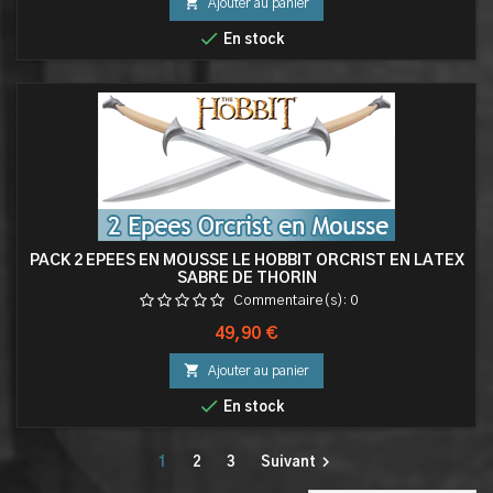

Ajouter au panier

En stock
PACK 2 EPEES EN MOUSSE LE HOBBIT ORCRIST EN LATEX
SABRE DE THORIN
Commentaire(s):
0
Prix
49,90 €

Ajouter au panier

En stock

1
2
3
Suivant