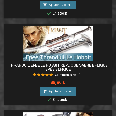

Ajouter au panier

En stock
THRANDUIL EPEE LE HOBBIT REPLIQUE SABRE EFLIQUE
EPÉE ELFIQUE
Commentaire(s):
1
Prix
89,90 €

Ajouter au panier

En stock