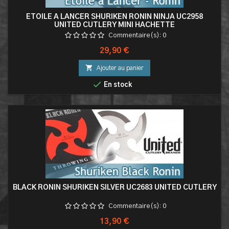
ETOILE A LANCER SHURIKEN RONIN NINJA UC2958
UNITED CUTLERY MINI HACHETTE
Commentaire(s):
0
Prix
29,90 €

Ajouter au panier

En stock
BLACK RONIN SHURIKEN SILVER UC2683 UNITED CUTLERY
Commentaire(s):
0
Prix
13,90 €