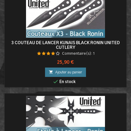
3 COUTEAU DE LANCER KUNAIS BLACK RONIN UNITED
CUTLERY
Commentaire(s):
1
Prix
25,90 €

Ajouter au panier

En stock