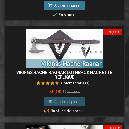
de

Ajouter au panier
base

En stock
- 20,00 €
VIKINGS HACHE RAGNAR LOTHBROK HACHETTE
REPLIQUE
Commentaire(s):
3
Prix
Prix
59,90 €
79,90 €
de

Ajouter au panier
base

Rupture de stock
- 10,00 €