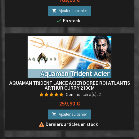
Prix
189,90 €

Ajouter au panier

En stock
AQUAMAN TRIDENT LANCE ACIER DORÉE ROI ATLANTIS
ARTHUR CURRY 210CM
Commentaire(s):
2
Prix
259,90 €

Ajouter au panier

Derniers articles en stock