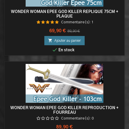
WONDER WOMAN EPEE GOD KILLER REPLIQUE 75CM +
PLAQUE
Commentaire(s):
1
Prix
Prix
69,90 €
89,90 €
de

Ajouter au panier
base

En stock
WONDER WOMAN EPEE GOD KILLER REPRODUCTION +
FOURREAU
Commentaire(s):
0
Prix
89,90 €