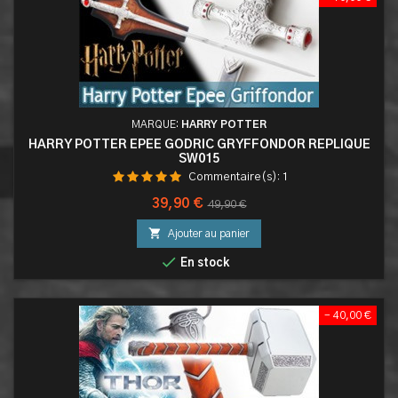
MARQUE:
HARRY POTTER
HARRY POTTER EPEE GODRIC GRYFFONDOR REPLIQUE
SW015
Commentaire(s):
1
Prix
Prix
39,90 €
49,90 €
de

Ajouter au panier
base

En stock
- 40,00 €