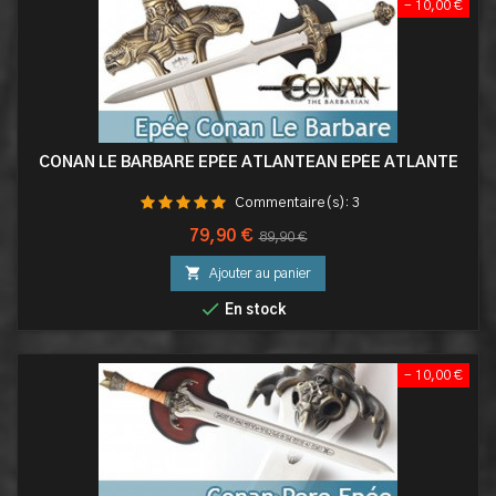
- 10,00 €
CONAN LE BARBARE EPÉE ATLANTEAN EPÉE ATLANTE
Commentaire(s):
3
Prix
Prix
79,90 €
89,90 €
de

Ajouter au panier
base

En stock
- 10,00 €