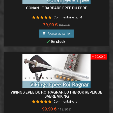
CONAN LE BARBARE EPEE DU PERE
Commentaire(s):
4
Prix
Prix
79,90 €
89,90 €
de

Ajouter au panier
base

En stock
- 20,00 €
VIKINGS EPEE DU ROI RAGNAR LOTHBROK REPLIQUE
SABRE VIKING
Commentaire(s):
1
Prix
Prix
99,90 €
119,90 €