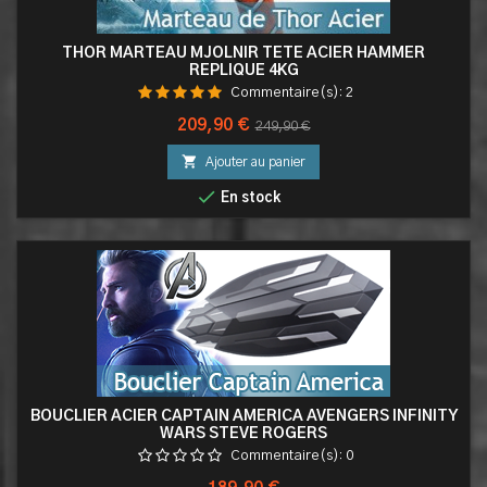
THOR MARTEAU MJOLNIR TETE ACIER HAMMER
REPLIQUE 4KG
Commentaire(s):
2
Prix
Prix
209,90 €
249,90 €
de

Ajouter au panier
base

En stock
BOUCLIER ACIER CAPTAIN AMERICA AVENGERS INFINITY
WARS STEVE ROGERS
Commentaire(s):
0