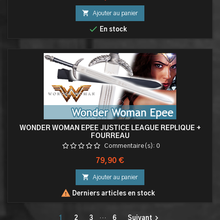

Ajouter au panier

En stock
WONDER WOMAN EPEE JUSTICE LEAGUE REPLIQUE +
FOURREAU
Commentaire(s):
0
Prix
79,90 €

Ajouter au panier

Derniers articles en stock

1
2
3
…
6
Suivant