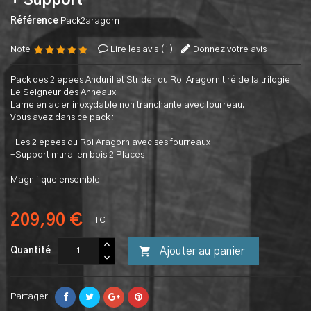
+ Support
Référence
Pack2aragorn
Note
Lire les avis (
1
)
Donnez votre avis
Pack des 2 epees Anduril et Strider du Roi Aragorn tiré de la trilogie
Le Seigneur des Anneaux.
Lame en acier inoxydable non tranchante avec fourreau.
Vous avez dans ce pack :
-Les 2 epees du Roi Aragorn avec ses fourreaux
-Support mural en bois 2 Places
Magnifique ensemble.
209,90 €
TTC

Ajouter au panier
Quantité
Partager