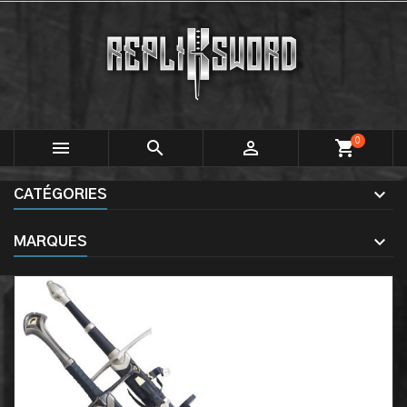
0



shopping_cart
CATÉGORIES
MARQUES