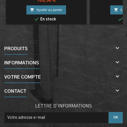
Prix
Pri
109,90 €
14


Ajouter au panier
Ajou


En stock
E

PRODUITS

INFORMATIONS

VOTRE COMPTE

CONTACT
LETTRE D'INFORMATIONS