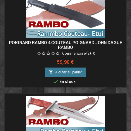
POIGNARD RAMBO 4 COUTEAU POIGNARD JOHN DAGUE
RAMBO
Commentaire(s):
0
Prix
59,90 €

Ajouter au panier

En stock