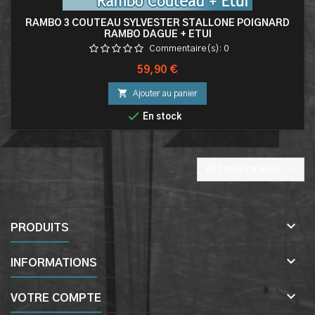
RAMBO 3 COUTEAU SYLVESTER STALLONE POIGNARD
RAMBO DAGUE + ETUI
Commentaire(s):
0
Prix
59,90 €

Ajouter au panier

En stock

RETOUR EN HAUT

PRODUITS

INFORMATIONS

VOTRE COMPTE