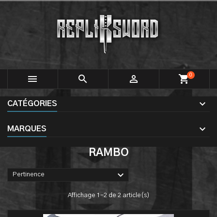
0



shopping_cart
CATÉGORIES
MARQUES
RAMBO

Pertinence
Affichage 1-2 de 2 article(s)