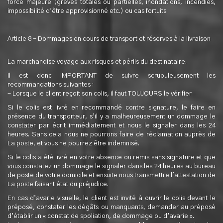
force majeure (grèves totales ou partielles, inondations, incendies,
impossibilité d’être approvisionné etc.) ou cas fortuits.
Article 8 - Dommages en cours de transport et réserves à la livraison
La marchandise voyage aux risques et périls du destinataire.
Il est donc IMPORTANT de suivre scrupuleusement les
recommandations suivantes :
- Lorsque le client reçoit son colis, il faut TOUJOURS le vérifier
Si le colis est livré en recommandé contre signature, le faire en
présence du transporteur, s’il y a malheureusement un dommage le
constater par écrit immédiatement et nous le signaler dans les 24
heures. Sans cela nous ne pourrons faire de réclamation auprès de
La poste, et vous ne pourrez être indemnisé.
Si le colis a été livré en votre absence ou remis sans signature et que
vous constatez un dommage le signaler dans les 24 heures au bureau
de poste de votre domicile et ensuite nous transmettre l'attestation de
La poste faisant état du préjudice.
En cas d’avarie visuelle, le client est invité à ouvrir le colis devant le
préposé, constater les dégâts ou manquants, demander au préposé
d’établir un « constat de spoliation, de dommage ou d’avarie ».