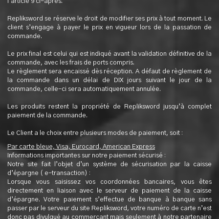
l’article 9 ci-après.
Repliksword se réserve le droit de modifier ses prix à tout moment. Le
client s’engage à payer le prix en vigueur lors de la passation de
commande.
Le prix final est celui qui est indiqué avant la validation définitive de la
commande, avec les frais de ports compris.
Le règlement sera encaissé dès réception. A défaut de règlement de
la commande dans un délai de DIX jours suivant le jour de la
commande, celle-ci sera automatiquement annulée.
Les produits restent la propriété de Repliksword jusqu’à complet
paiement de la commande.
Le Client a le choix entre plusieurs modes de paiement, soit :
Par carte bleue, Visa, Eurocard, American Express
Informations importantes sur notre paiement sécurisé :
Notre site fait l’objet d’un système de sécurisation par la caisse
d’épargne ( e-transaction) :
Lorsque vous saisissez vos coordonnées bancaires, vous êtes
directement en liaison avec le serveur de paiement de la caisse
d’épargne. Votre paiement s’effectue de banque à banque sans
passer par le serveur du site Repliksword, votre numéro de carte n’est
donc pas divulgué au commerçant mais seulement à notre partenaire