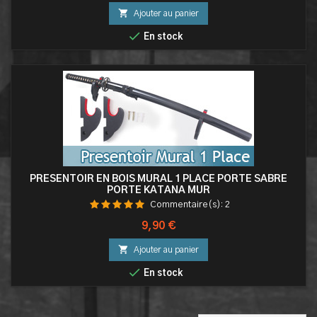

Ajouter au panier

En stock
PRESENTOIR EN BOIS MURAL 1 PLACE PORTE SABRE
PORTE KATANA MUR
Commentaire(s):
2
Prix
9,90 €

Ajouter au panier

En stock