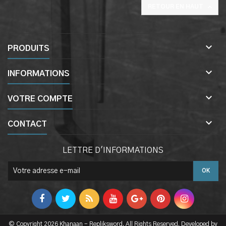

RETOUR EN HAUT

PRODUITS

INFORMATIONS

VOTRE COMPTE

CONTACT
LETTRE D'INFORMATIONS
© Copyright 2026 Khanaan - Repliksword. All Rights Reserved. Developed by