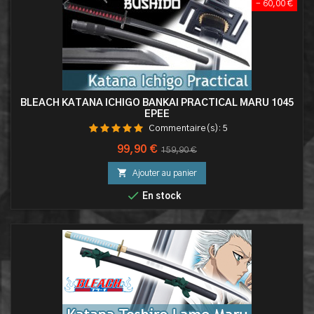
- 60,00 €
BLEACH KATANA ICHIGO BANKAI PRACTICAL MARU 1045
EPEE
Commentaire(s):
5
Prix
Prix
99,90 €
159,90 €
de

Ajouter au panier
base

En stock