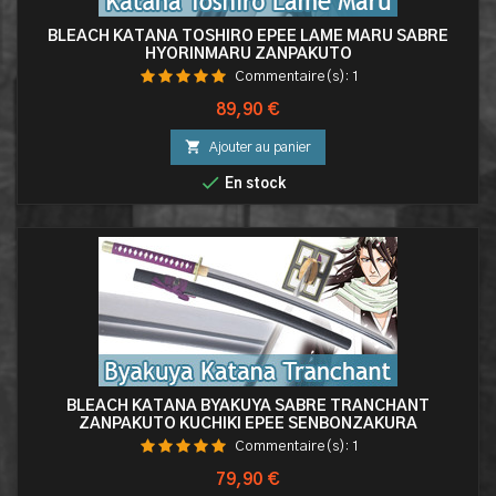
BLEACH KATANA TOSHIRO EPEE LAME MARU SABRE
HYORINMARU ZANPAKUTO
Commentaire(s):
1
Prix
89,90 €

Ajouter au panier

En stock
BLEACH KATANA BYAKUYA SABRE TRANCHANT
ZANPAKUTO KUCHIKI EPEE SENBONZAKURA
Commentaire(s):
1
Prix
79,90 €