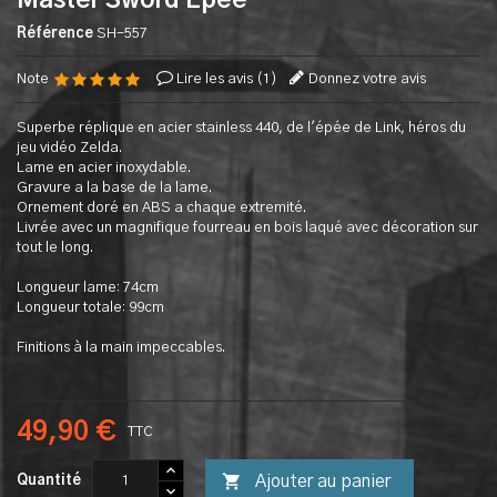
Master Sword Epee
Référence
SH-557
Note
Lire les avis (
1
)
Donnez votre avis
Superbe réplique en acier stainless 440, de l'épée de Link, héros du
jeu vidéo Zelda.
Lame en acier inoxydable.
Gravure a la base de la lame.
Ornement doré en ABS a chaque extremité.
Livrée avec un magnifique fourreau en bois laqué avec décoration sur
tout le long.
Longueur lame: 74cm
Longueur totale: 99cm
Finitions à la main impeccables.
49,90 €
TTC

Ajouter au panier
Quantité