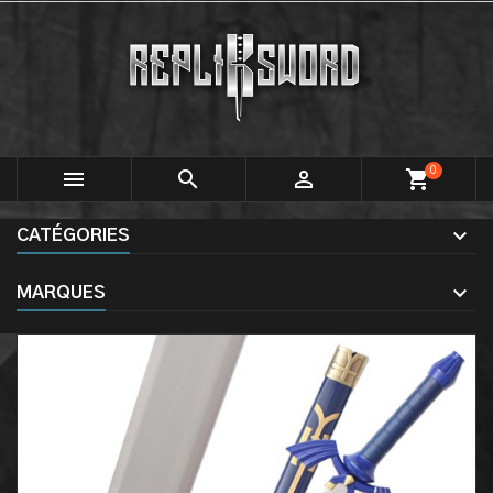
0



shopping_cart
CATÉGORIES
MARQUES