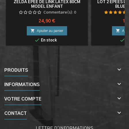
ZELDA EPEE DE LINK LATEX 80CM
LOT 2 EPEES LI
MODEL ENFANT
BLUE 
Commentaire(s):
0
Prix
Pri
24,90 €
18


Ajouter au panier
Ajou


En stock
E

PRODUITS

INFORMATIONS

VOTRE COMPTE

CONTACT
LETTRE D'INFORMATIONS