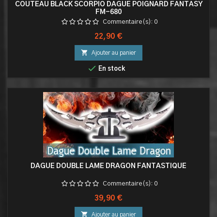
COUTEAU BLACK SCORPIO DAGUE POIGNARD FANTASY
FM-680
Commentaire(s):
0
Prix
22,90 €

Ajouter au panier

En stock
DAGUE DOUBLE LAME DRAGON FANTASTIQUE
Commentaire(s):
0
Prix
39,90 €

Ajouter au panier