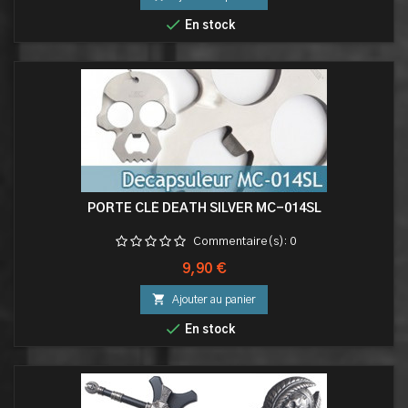

En stock
PORTE CLÉ DEATH SILVER MC-014SL
Commentaire(s):
0
Prix
9,90 €

Ajouter au panier

En stock