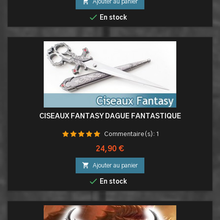

Ajouter au panier

En stock
CISEAUX FANTASY DAGUE FANTASTIQUE
Commentaire(s):
1
Prix
24,90 €

Ajouter au panier

En stock