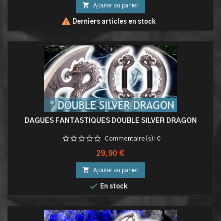

Ajouter au panier

Derniers articles en stock
DAGUES FANTASTIQUES DOUBLE SILVER DRAGON
Commentaire(s):
0
Prix
29,90 €

Ajouter au panier

En stock