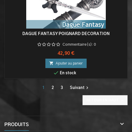
DAGUE FANTASY POIGNARD DECORATION
Commentaire(s):
0
Prix
42,90 €

Ajouter au panier

En stock

1
2
3
Suivant

RETOUR EN HAUT

PRODUITS