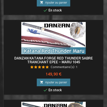

Ajouter au panier

En stock
DANZAN KATANA FORGÉ RED THUNDER SABRE
TRANCHANT EPEE - MARU 1045
Commentaire(s):
1
Prix
149,90 €

Ajouter au panier

En stock