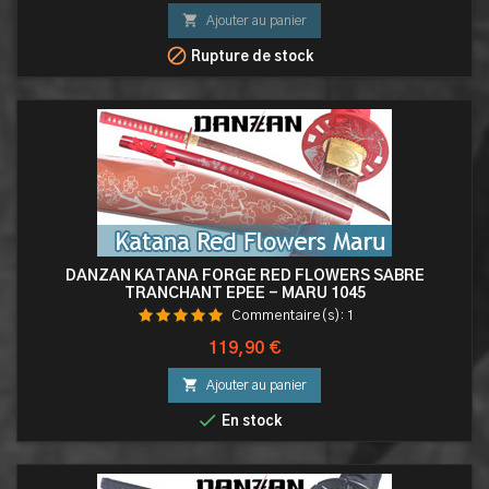

Ajouter au panier

Rupture de stock
DANZAN KATANA FORGÉ RED FLOWERS SABRE
TRANCHANT EPEE - MARU 1045
Commentaire(s):
1
Prix
119,90 €

Ajouter au panier

En stock