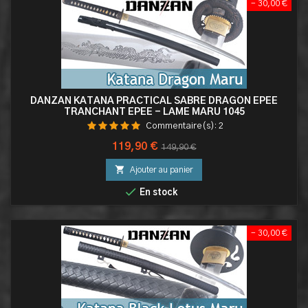
- 30,00 €
DANZAN KATANA PRACTICAL SABRE DRAGON EPEE
TRANCHANT EPEE - LAME MARU 1045
Commentaire(s):
2
Prix
Prix
119,90 €
149,90 €
de

Ajouter au panier
base

En stock
- 30,00 €