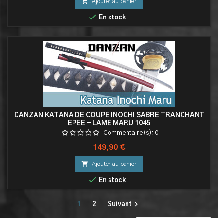

Ajouter au panier

En stock
DANZAN KATANA DE COUPE INOCHI SABRE TRANCHANT
EPEE - LAME MARU 1045
Commentaire(s):
0
Prix
149,90 €

Ajouter au panier

En stock

1
2
Suivant