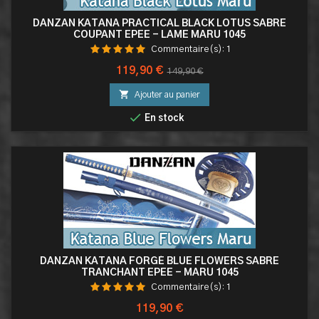
DANZAN KATANA PRACTICAL BLACK LOTUS SABRE
COUPANT EPEE - LAME MARU 1045
Commentaire(s):
1
Prix
Prix
119,90 €
149,90 €
de

Ajouter au panier
base

En stock
DANZAN KATANA FORGÉ BLUE FLOWERS SABRE
TRANCHANT EPEE - MARU 1045
Commentaire(s):
1
Prix
119,90 €