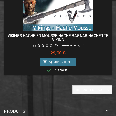
VIKINGS HACHE EN MOUSSE HACHE RAGNAR HACHETTE
VIKING
Commentaire(s):
0
Prix
29,90 €

Ajouter au panier

En stock

RETOUR EN HAUT

PRODUITS