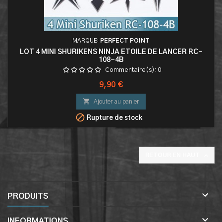
MARQUE:
PERFECT POINT
LOT 4 MINI SHURIKENS NINJA ETOILE DE LANCER RC-
108-4B
Commentaire(s):
0
Prix
9,90 €

Ajouter au panier

Rupture de stock

RETOUR EN HAUT

PRODUITS

INFORMATIONS