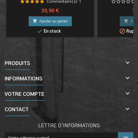
Commentaire(s):
1
Prix
Pri
39,90 €
24


Ajouter au panier
Ajou


En stock
Ruptu

PRODUITS

INFORMATIONS

VOTRE COMPTE

CONTACT
LETTRE D'INFORMATIONS