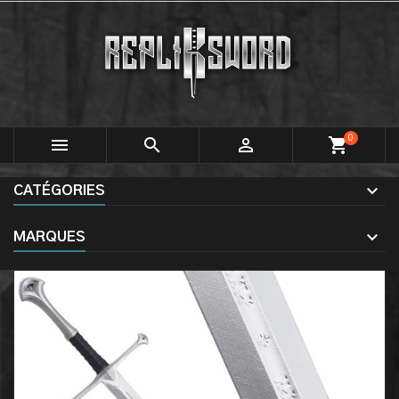
0



shopping_cart
CATÉGORIES
MARQUES