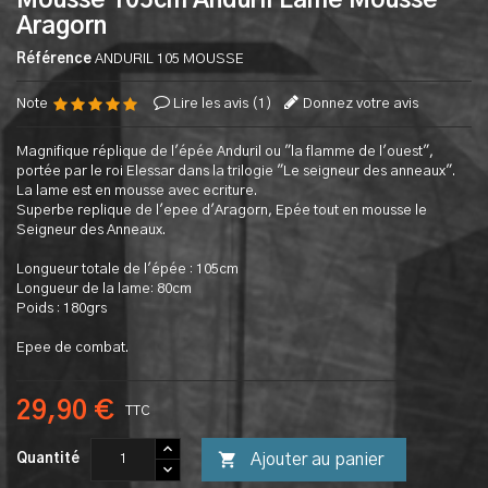
Mousse 105cm Anduril Lame Mousse
Aragorn
Référence
ANDURIL 105 MOUSSE
Note
Lire les avis (
1
)
Donnez votre avis
Magnifique réplique de l'épée Anduril ou "la flamme de l'ouest",
portée par le roi Elessar dans la trilogie "Le seigneur des anneaux".
La lame est en mousse avec ecriture.
Superbe replique de l'epee d'Aragorn, Epée tout en mousse le
Seigneur des Anneaux.
Longueur totale de l'épée : 105cm
Longueur de la lame: 80cm
Poids : 180grs
Epee de combat.
29,90 €
TTC

Ajouter au panier
Quantité