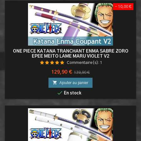
- 10,00 €
ONE PIECE KATANA TRANCHANT ENMA SABRE ZORO
EPEE MEITO LAME MARU VIOLET V2
Commentaire(s):
1
Prix
Prix
129,90 €
139,90 €
de

Ajouter au panier
base

En stock