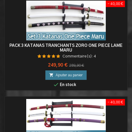
- 40,00 €
PACK 3 KATANAS TRANCHANTS ZORO ONE PIECE LAME
MARU
Commentaire(s):
4
Prix
Prix
249,90 €
289,90 €
de

Ajouter au panier
base

En stock
- 40,00 €