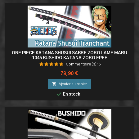
ONE PIECE KATANA SHUSUI SABRE ZORO LAME MARU
1045 BUSHIDO KATANA ZORO EPEE
Commentaire(s):
5
Prix
79,90 €

Ajouter au panier

En stock