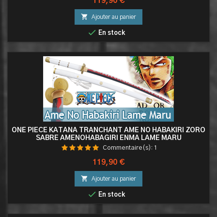
Prix
119,90 €

Ajouter au panier

En stock
ONE PIECE KATANA TRANCHANT AME NO HABAKIRI ZORO
SABRE AMENOHABAGIRI ENMA LAME MARU
Commentaire(s):
1
Prix
119,90 €

Ajouter au panier

En stock