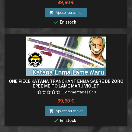
Prix
89,90 €

Ajouter au panier

En stock
ONE PIECE KATANA TRANCHANT ENMA SABRE DE ZORO
EPEE MEITO LAME MARU VIOLET
Commentaire(s):
0
Prix
99,90 €

Ajouter au panier

En stock