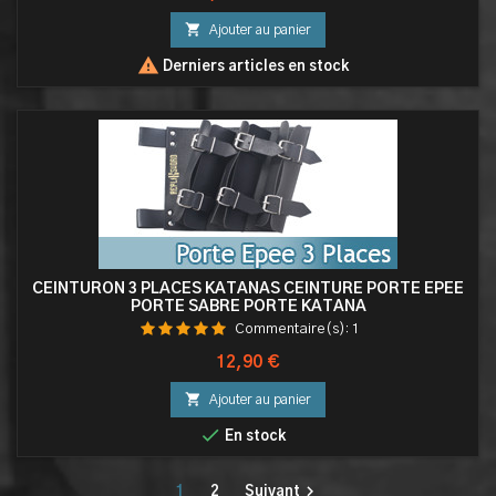
de

Ajouter au panier
base

Derniers articles en stock
CEINTURON 3 PLACES KATANAS CEINTURE PORTE EPEE
PORTE SABRE PORTE KATANA
Commentaire(s):
1
Prix
12,90 €

Ajouter au panier

En stock

1
2
Suivant