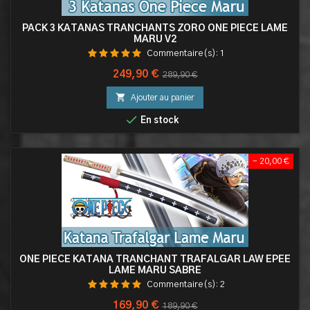
PACK 3 KATANAS TRANCHANTS ZORO ONE PIECE LAME
MARU V2
Commentaire(s):
1
Prix
Prix
249,90 €
289,90 €
de

Ajouter au panier
base

En stock
- 20,00 €
ONE PIECE KATANA TRANCHANT TRAFALGAR LAW EPEE
LAME MARU SABRE
Commentaire(s):
2
Prix
Prix
169,90 €
189,90 €