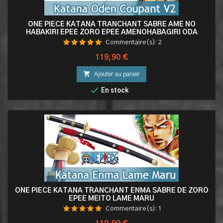
ONE PIECE KATANA TRANCHANT SABRE AME NO
HABAKIRI EPEE ZORO EPEE AMENOHABAGIRI ODA
KATANA ODEN LAME MARU V2
Commentaire(s):
2
Prix
119,90 €

Ajouter au panier

En stock
ONE PIECE KATANA TRANCHANT ENMA SABRE DE ZORO
EPEE MEITO LAME MARU
Commentaire(s):
1