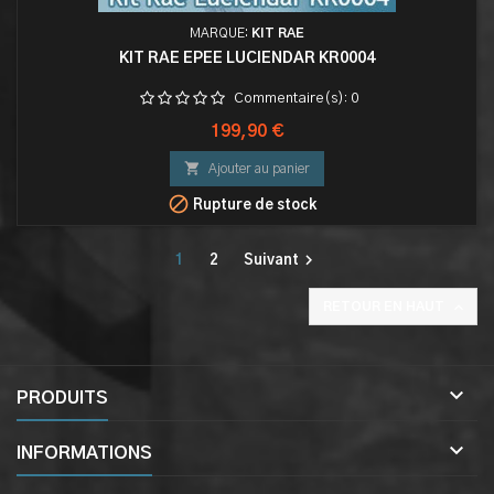
MARQUE:
KIT RAE
KIT RAE EPEE LUCIENDAR KR0004
Commentaire(s):
0
Prix
199,90 €

Ajouter au panier

Rupture de stock

1
2
Suivant

RETOUR EN HAUT

PRODUITS

INFORMATIONS