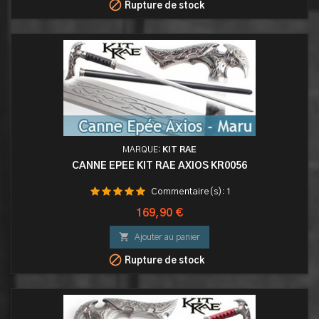

Rupture de stock
MARQUE:
KIT RAE
CANNE EPEE KIT RAE AXIOS KR0056
Commentaire(s):
1
Prix
169,90 €

Ajouter au panier

Rupture de stock