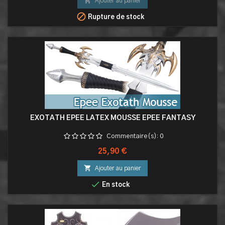

Ajouter au panier

Rupture de stock
EXOTATH EPEE LATEX MOUSSE EPEE FANTASY
Commentaire(s):
0
Prix
25,90 €

Ajouter au panier

En stock