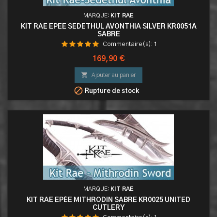
MARQUE:
KIT RAE
KIT RAE EPÉE SEDETHUL AVONTHIA SILVER KR0051A
SABRE
Commentaire(s):
1
Prix
169,90 €

Ajouter au panier

Rupture de stock
MARQUE:
KIT RAE
KIT RAE EPÉE MITHRODIN SABRE KR0025 UNITED
CUTLERY