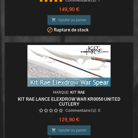
Commentaire(s):
1
Prix
149,90 €

Ajouter au panier

Rupture de stock
MARQUE:
KIT RAE
KIT RAE LANCE ELEXDROW WAR KR0050 UNITED
CUTLERY
Commentaire(s):
0
Prix
129,90 €

Ajouter au panier