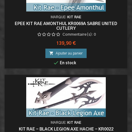
MARQUE:
KIT RAE
EPEE KIT RAE AMONTHUL KR0069A SABRE UNITED
CUTLERY
Commentaire(s):
0
Prix
139,90 €

Ajouter au panier

En stock
MARQUE:
KIT RAE
KIT RAE - BLACK LEGION AXE HACHE - KR0022