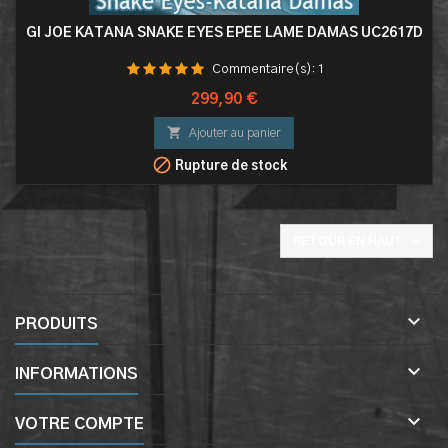
GI JOE KATANA SNAKE EYES EPÉE LAME DAMAS UC2617D
Commentaire(s):
1
Prix
299,90 €

Ajouter au panier

Rupture de stock

RETOUR EN HAUT

PRODUITS

INFORMATIONS

VOTRE COMPTE