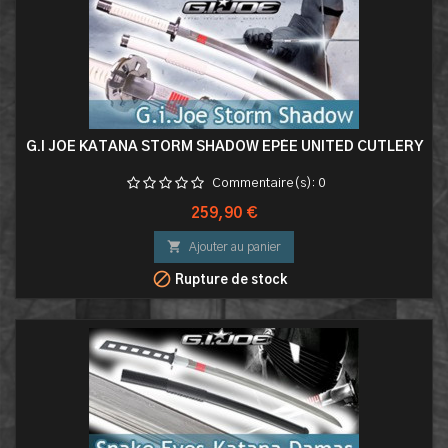
G.I JOE KATANA STORM SHADOW EPÉE UNITED CUTLERY
Commentaire(s):
0
Prix
259,90 €

Ajouter au panier

Rupture de stock