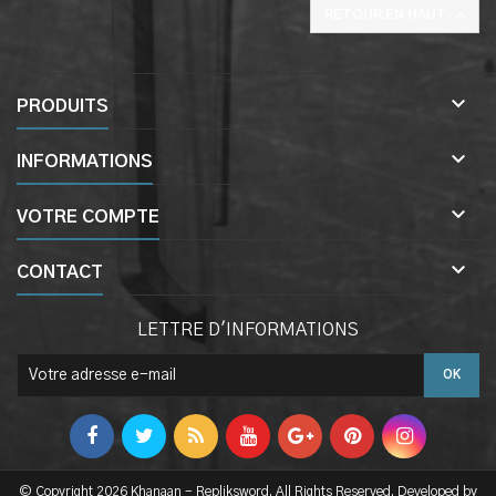

RETOUR EN HAUT

PRODUITS

INFORMATIONS

VOTRE COMPTE

CONTACT
LETTRE D'INFORMATIONS
© Copyright 2026 Khanaan - Repliksword. All Rights Reserved. Developed by