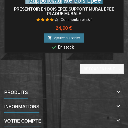
PRESENTOIR EN BOIS EPEE SUPPORT MURAL EPEE
PLAQUE MURALE
Commentaire(s):
1
Prix
24,90 €

Ajouter au panier

En stock

RETOUR EN HAUT

PRODUITS

INFORMATIONS

VOTRE COMPTE