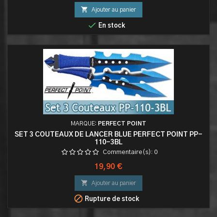

Ajouter au panier

En stock
MARQUE:
PERFECT POINT
SET 3 COUTEAUX DE LANCER BLUE PERFECT POINT PP-
110-3BL
Commentaire(s):
0
Prix
19,90 €

Ajouter au panier

Rupture de stock