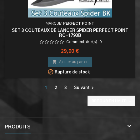
MARQUE:
PERFECT POINT
SET 3 COUTEAUX DE LANCER SPIDER PERFECT POINT
RC-1793B
Commentaire(s):
0
Prix
29,90 €

Ajouter au panier

Rupture de stock

1
2
3
Suivant

RETOUR EN HAUT

PRODUITS