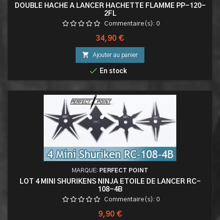
DOUBLE HACHE A LANCER HACHETTE FLAMME PP-120-
2FL
Commentaire(s):
0
Prix
34,90 €

Ajouter au panier

En stock
MARQUE:
PERFECT POINT
LOT 4 MINI SHURIKENS NINJA ETOILE DE LANCER RC-
108-4B
Commentaire(s):
0
Prix
9,90 €