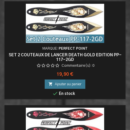
MARQUE:
PERFECT POINT
SET 2 COUTEAUX DE LANCER DEATH GOLD EDITION PP-
117-2GD
Commentaire(s):
0
Prix
19,90 €

Ajouter au panier

En stock