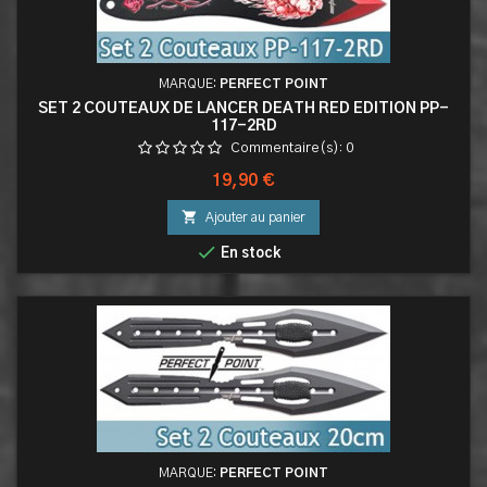
MARQUE:
PERFECT POINT
SET 2 COUTEAUX DE LANCER DEATH RED EDITION PP-
117-2RD
Commentaire(s):
0
Prix
19,90 €

Ajouter au panier

En stock
MARQUE:
PERFECT POINT