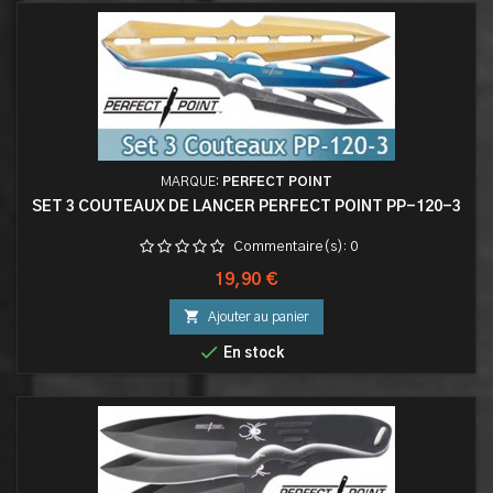
MARQUE:
PERFECT POINT
SET 3 COUTEAUX DE LANCER PERFECT POINT PP-120-3
Commentaire(s):
0
Prix
19,90 €

Ajouter au panier

En stock