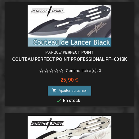
MARQUE:
PERFECT POINT
COUTEAU PERFECT POINT PROFESSIONAL PF-001BK
Commentaire(s):
0
Prix
25,90 €

Ajouter au panier

En stock