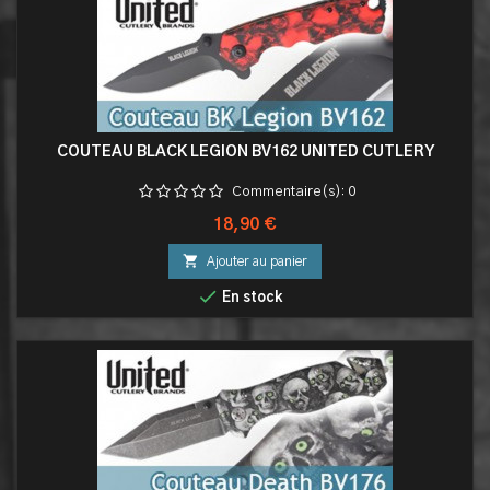
COUTEAU BLACK LEGION BV162 UNITED CUTLERY
Commentaire(s):
0
Prix
18,90 €

Ajouter au panier

En stock