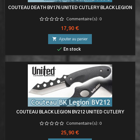
COUTEAU DEATH BV176 UNITED CUTLERY BLACK LEGION
Commentaire(s):
0
Prix
17,90 €

Ajouter au panier

En stock
COUTEAU BLACK LEGION BV212 UNITED CUTLERY
Commentaire(s):
0
Prix
25,90 €