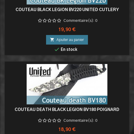
COUTEAU BLACK LEGION BV220 UNITED CUTLERY
Commentaire(s):
0
Prix
19,90 €

Ajouter au panier

En stock
COUTEAU DEATH BLACK LEGION BV180 POIGNARD
Commentaire(s):
0
Prix
18,90 €