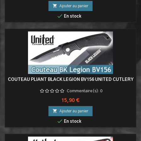

Ajouter au panier

En stock
COUTEAU PLIANT BLACK LEGION BV156 UNITED CUTLERY
Commentaire(s):
0
Prix
15,90 €

Ajouter au panier

En stock