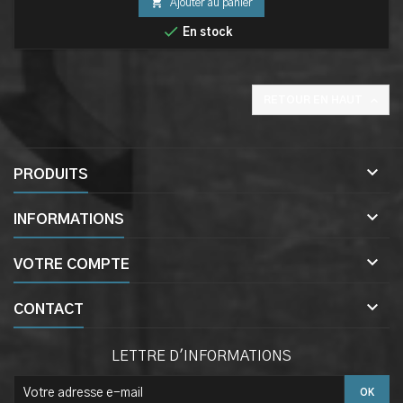

Ajouter au panier

En stock

RETOUR EN HAUT

PRODUITS

INFORMATIONS

VOTRE COMPTE

CONTACT
LETTRE D'INFORMATIONS