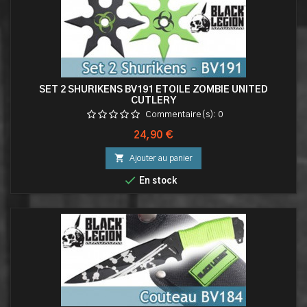
SET 2 SHURIKENS BV191 ETOILE ZOMBIE UNITED
CUTLERY
Commentaire(s):
0
Prix
24,90 €

Ajouter au panier

En stock