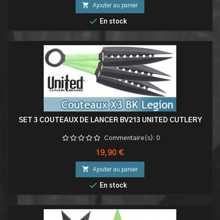

Ajouter au panier

En stock
SET 3 COUTEAUX DE LANCER BV213 UNITED CUTLERY
Commentaire(s):
0
Prix
19,90 €

Ajouter au panier

En stock