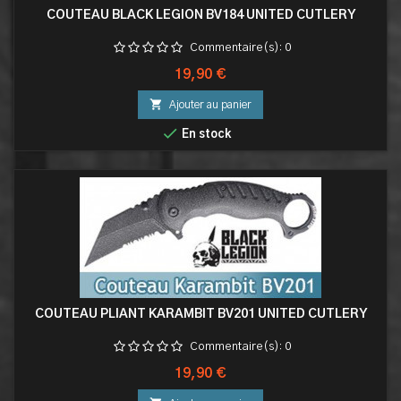
COUTEAU BLACK LEGION BV184 UNITED CUTLERY
Commentaire(s):
0
Prix
19,90 €

Ajouter au panier

En stock
COUTEAU PLIANT KARAMBIT BV201 UNITED CUTLERY
Commentaire(s):
0
Prix
19,90 €