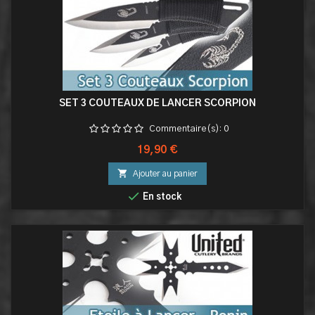
SET 3 COUTEAUX DE LANCER SCORPION
Commentaire(s):
0
Prix
19,90 €

Ajouter au panier

En stock