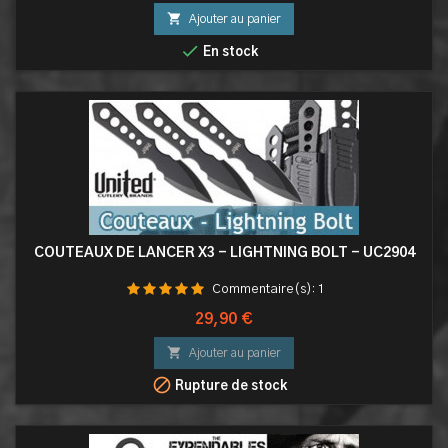

Ajouter au panier

En stock
COUTEAUX DE LANCER X3 - LIGHTNING BOLT - UC2904
Commentaire(s):
1
Prix
29,90 €

Ajouter au panier

Rupture de stock