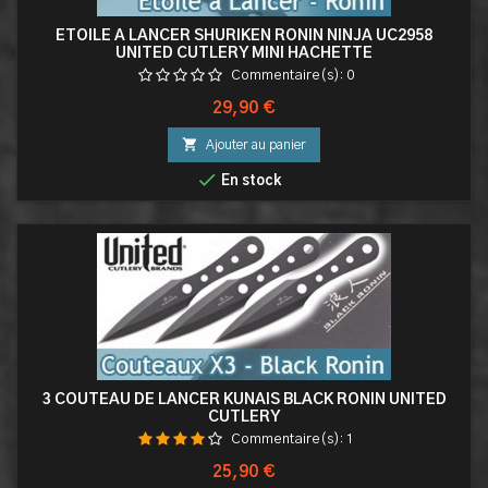
ETOILE A LANCER SHURIKEN RONIN NINJA UC2958
UNITED CUTLERY MINI HACHETTE
Commentaire(s):
0
Prix
29,90 €

Ajouter au panier

En stock
3 COUTEAU DE LANCER KUNAIS BLACK RONIN UNITED
CUTLERY
Commentaire(s):
1
Prix
25,90 €