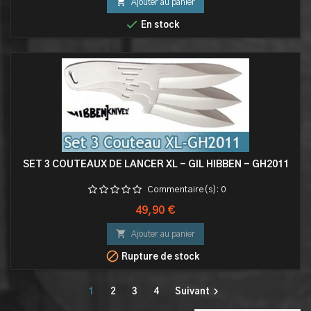

Ajouter au panier

En stock
SET 3 COUTEAUX DE LANCER XL - GIL HIBBEN - GH2011
Commentaire(s):
0
Prix
49,90 €

Ajouter au panier

Rupture de stock

1
2
3
4
Suivant