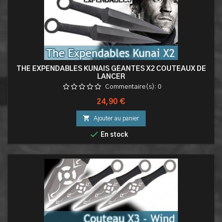
THE EXPENDABLES KUNAIS GÉANTES X2 COUTEAUX DE
LANCER
Commentaire(s):
0
Prix
24,90 €

Ajouter au panier

En stock