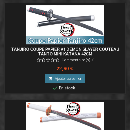
TANJIRO COUPE PAPIER V1 DEMON SLAYER COUTEAU
TANTO MINI KATANA 42CM
Commentaire(s):
0
Prix
22,90 €

Ajouter au panier

En stock