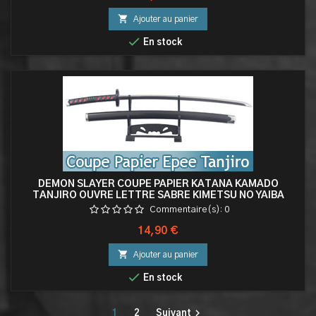

Ajouter au panier

En stock
DEMON SLAYER COUPE PAPIER KATANA KAMADO
TANJIRO OUVRE LETTRE SABRE KIMETSU NO YAIBA
Commentaire(s):
0
Prix
14,90 €

Ajouter au panier

En stock

1
2
Suivant