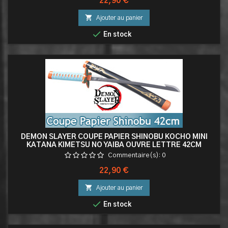
Prix
22,90 €

Ajouter au panier

En stock
DEMON SLAYER COUPE PAPIER SHINOBU KOCHO MINI
KATANA KIMETSU NO YAIBA OUVRE LETTRE 42CM
Commentaire(s):
0
Prix
22,90 €

Ajouter au panier

En stock