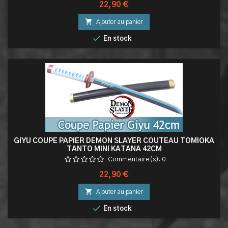
Prix
22,90 €

Ajouter au panier

En stock
GIYU COUPE PAPIER DEMON SLAYER COUTEAU TOMIOKA
TANTO MINI KATANA 42CM
Commentaire(s):
0
Prix
22,90 €

Ajouter au panier

En stock