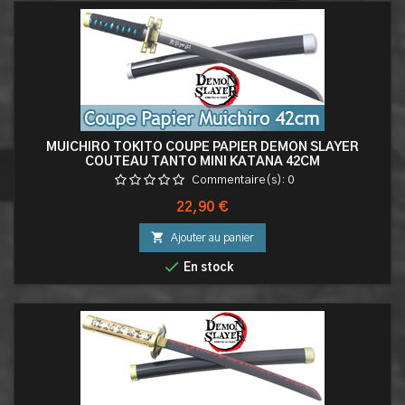
MUICHIRO TOKITO COUPE PAPIER DEMON SLAYER
COUTEAU TANTO MINI KATANA 42CM
Commentaire(s):
0
Prix
22,90 €

Ajouter au panier

En stock