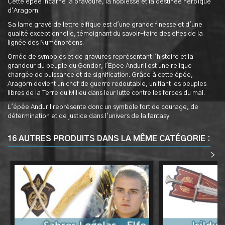
Cette épée incarne la bravoure, la noblesse et la destinée héroïque
d'Aragorn.
Sa lame gravé de lettre elfique est d'une grande finesse et d'une
qualité exceptionnelle, témoignant du savoir-faire des elfes de la
lignée des Numénoréens.
Ornée de symboles et de gravures représentant l'histoire et la
grandeur du peuple du Gondor, l'Epee Anduril est une relique
chargée de puissance et de signification. Grâce à cette épée,
Aragorn devient un chef de guerre redoutable, unifiant les peuples
libres de la Terre du Milieu dans leur lutte contre les forces du mal.
L'épée Anduril représente donc un symbole fort de courage, de
détermination et de justice dans l'univers de la fantasy.
16 AUTRES PRODUITS DANS LA MÊME CATÉGORIE :
<
>