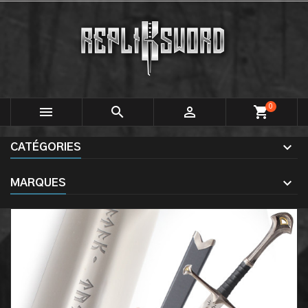
0



shopping_cart
CATÉGORIES
MARQUES