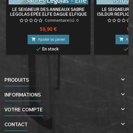
LE SEIGNEUR DES ANNEAUX SABRE
LE SEIGNEUR 
LEGOLAS EPÉE ELFE DAGUE ELFIQUE
ISILDUR REPLIQ
POIGNARD + PLAQUE MURALE
Commentaire(s):
0
Prix
Pri
59,90 €
10


Ajouter au panier
Ajou


En stock
E

PRODUITS

INFORMATIONS

VOTRE COMPTE

CONTACT