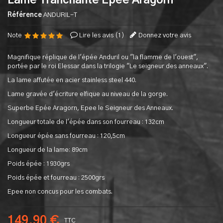
Lame Tranchante Epee Aragorn
Référence
ANDURIL-T
Note
Lire les avis (
1
)
Donnez votre avis
Magnifique réplique de l'épée Anduril ou "la flamme de l'ouest",
portée par le roi Elessar dans la trilogie "Le seigneur des anneaux".
La lame affutée en acier stainless steel 440.
Lame gravée d'écriture elfique au niveau de la gorge.
Superbe Epée Aragorn, Epee le Seigneur des Anneaux.
Longueur totale de l'épée dans son fourreau : 132cm
Longueur épée sans fourreau : 120,5cm
Longueur de la lame: 89cm
Poids épée : 1930grs
Poids épée et fourreau : 2500grs
Epee non concus pour les combats.
149,90 €
TTC