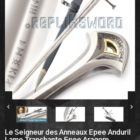


Le Seigneur des Anneaux Epee Anduril