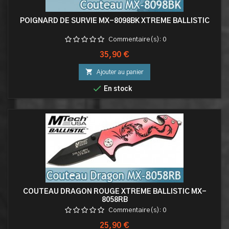
POIGNARD DE SURVIE MX-8098BK XTREME BALLISTIC
Commentaire(s):
0
Prix
35,90 €

Ajouter au panier

En stock
COUTEAU DRAGON ROUGE XTREME BALLISTIC MX-
8058RB
Commentaire(s):
0
Prix
25,90 €