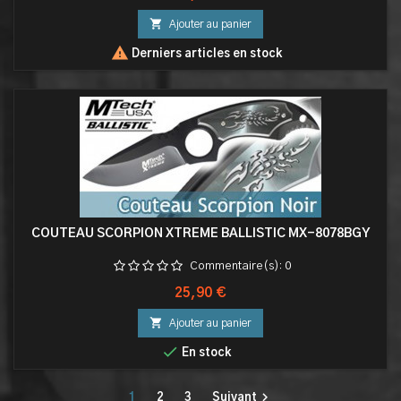

Ajouter au panier

Derniers articles en stock
COUTEAU SCORPION XTREME BALLISTIC MX-8078BGY
Commentaire(s):
0
Prix
25,90 €

Ajouter au panier

En stock

1
2
3
Suivant