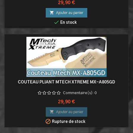
Prix
29,90 €

Ajouter au panier

En stock
COUTEAU PLIANT MTECH XTREME MX-A805GD
Commentaire(s):
0
Prix
29,90 €

Ajouter au panier

Rupture de stock