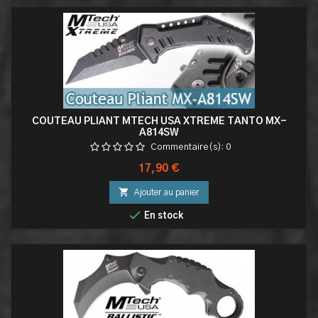
COUTEAU PLIANT MTECH USA XTREME TANTO MX-
A814SW
Commentaire(s):
0
Prix
17,90 €

Ajouter au panier

En stock