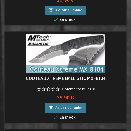
Prix
29,90 €

Ajouter au panier

En stock
COUTEAU XTREME BALLISTIC MX-8104
Commentaire(s):
0
Prix
29,90 €

Ajouter au panier

En stock