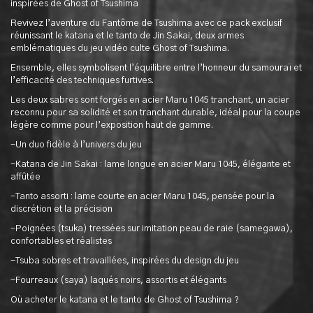
inspirées de Ghost of Tsushima
Revivez l’aventure du Fantôme de Tsushima avec ce pack exclusif
réunissant le katana et le tanto de Jin Sakai, deux armes
emblématiques du jeu vidéo culte Ghost of Tsushima.
Ensemble, elles symbolisent l’équilibre entre l’honneur du samouraï et
l’efficacité des techniques furtives.
Les deux sabres sont forgés en acier Maru 1045 tranchant, un acier
reconnu pour sa solidité et son tranchant durable, idéal pour la coupe
légère comme pour l’exposition haut de gamme.
-Un duo fidèle à l’univers du jeu
-Katana de Jin Sakai : lame longue en acier Maru 1045, élégante et
affûtée
-Tanto assorti : lame courte en acier Maru 1045, pensée pour la
discrétion et la précision
-Poignées (tsuka) tressées sur imitation peau de raie (samegawa),
confortables et réalistes
-Tsuba sobres et travaillées, inspirées du design du jeu
-Fourreaux (saya) laqués noirs, assortis et élégants
Où acheter le katana et le tanto de Ghost of Tsushima ?