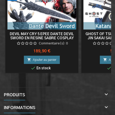
DEVIL MAY CRY 5 EPEE DANTE DEVIL
GHOST OF TSUS
SWORD EN RESINE SABRE COSPLAY
JIN SAKAI SAB
NON T
Commentaire(s):
0
Prix
Pri
189,90 €
59


Ajouter au panier
Ajou


En stock
E

PRODUITS

INFORMATIONS