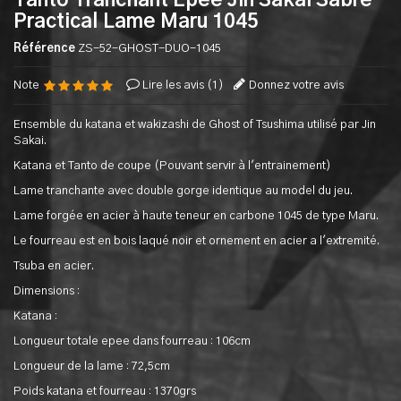
Tanto Tranchant Epee Jin Sakai Sabre
Practical Lame Maru 1045
Référence
ZS-52-GHOST-DUO-1045
Note
Lire les avis (
1
)
Donnez votre avis
Ensemble du katana et wakizashi de Ghost of Tsushima utilisé par Jin
Sakai.
Katana et Tanto de coupe (Pouvant servir à l'entrainement)
Lame tranchante avec double gorge identique au model du jeu.
Lame forgée en acier à haute teneur en carbone 1045 de type Maru.
Le fourreau est en bois laqué noir et ornement en acier a l'extremité.
Tsuba en acier.
Dimensions :
Katana :
Longueur totale epee dans fourreau : 106cm
Longueur de la lame : 72,5cm
Poids katana et fourreau : 1370grs