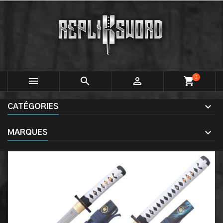
0



shopping_cart
CATÉGORIES
MARQUES