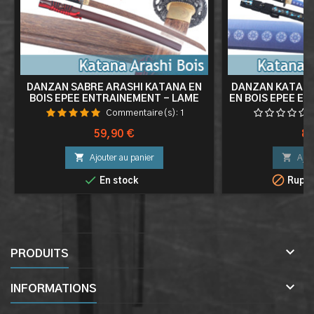
DANZAN SABRE ARASHI KATANA EN
DANZAN KATANA
BOIS EPEE ENTRAINEMENT - LAME
EN BOIS EPEE E
BOIS
Commentaire(s):
1
Prix
Pri
59,90 €
89


Ajouter au panier
Ajou


En stock
Ruptu

PRODUITS

INFORMATIONS