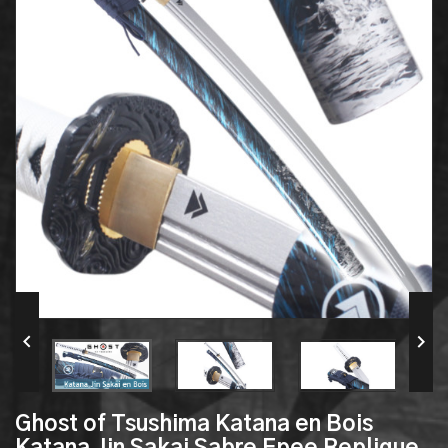


Ghost of Tsushima Katana en Bois