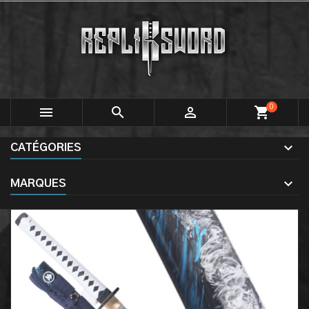
0



shopping_cart
CATÉGORIES
MARQUES