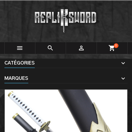
0



shopping_cart
CATÉGORIES
MARQUES