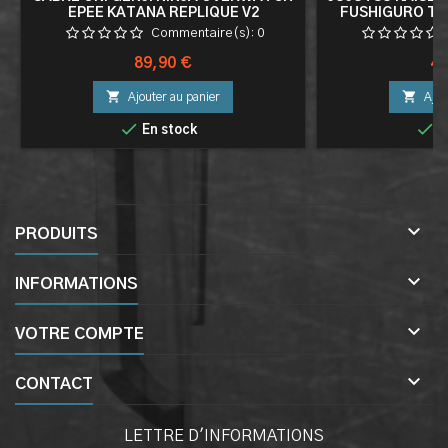
EPEE KATANA REPLIQUE V2
FUSHIGURO TO
EPEE
Commentaire(s):
0
Prix
Pri
89,90 €
44


Ajouter au panier
Ajou


En stock
E

PRODUITS

INFORMATIONS

VOTRE COMPTE

CONTACT
LETTRE D'INFORMATIONS