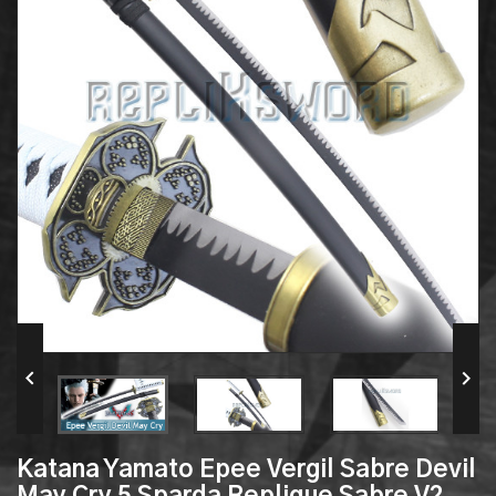


Katana Yamato Epee Vergil Sabre Devil