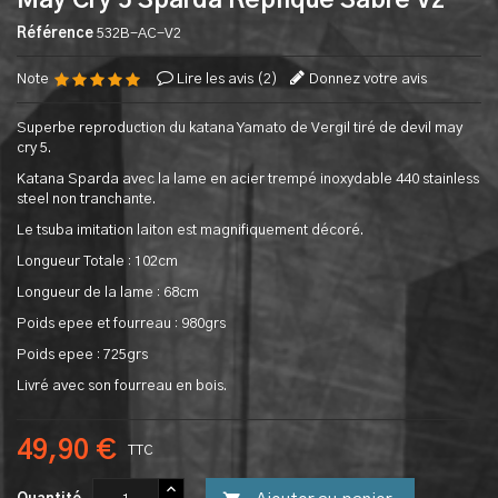
May Cry 5 Sparda Replique Sabre V2
Référence
532B-AC-V2
Note
Lire les avis (
2
)
Donnez votre avis
Superbe reproduction du katana Yamato de Vergil tiré de devil may
cry 5.
Katana Sparda avec la lame en acier trempé inoxydable 440 stainless
steel non tranchante.
Le tsuba imitation laiton est magnifiquement décoré.
Longueur Totale : 102cm
Longueur de la lame : 68cm
Poids epee et fourreau : 980grs
Poids epee : 725grs
Livré avec son fourreau en bois.
49,90 €
TTC