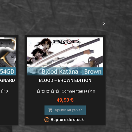
<
>
IGNARD
BLOOD - BROWN EDITION
KATA
KISA
s):
0
Commentaire(s):
0
Prix
49,90 €

Ajouter au panier

Rupture de stock