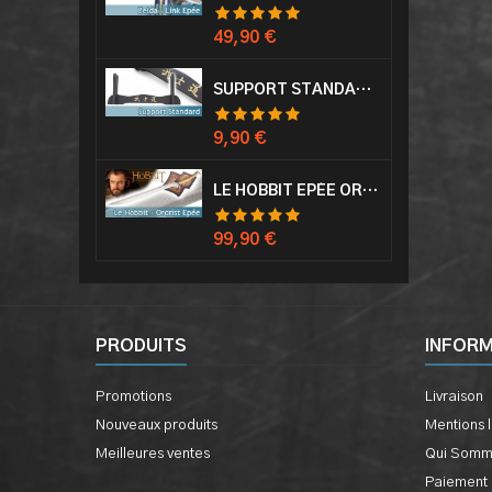
Prix
49,90 €
SUPPORT STANDARD KATANA EPÉE
Prix
9,90 €
LE HOBBIT EPÉE ORCRIST EPÉE DE THORIN SABRE + PLAQUE MURALE EN BOIS
Prix
99,90 €
PRODUITS
INFOR
Promotions
Livraison
Nouveaux produits
Mentions 
Meilleures ventes
Qui Somm
Paiement 