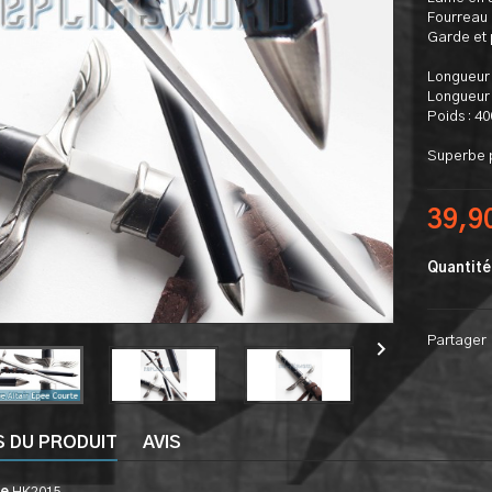
Fourreau 
Garde et
Longueur 
Longueur 
Poids : 4
Superbe p
39,9
Quantité
Partager

S DU PRODUIT
AVIS