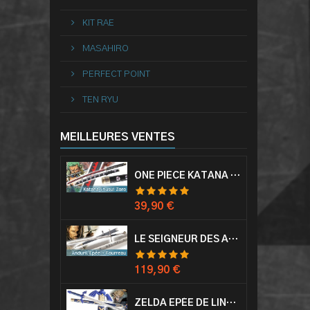
KIT RAE
MASAHIRO
PERFECT POINT
TEN RYU
MEILLEURES VENTES
ONE PIECE KATANA ZORO RORONOA SHUSUI EPÉE SABRE ACIER
Prix
39,90 €
LE SEIGNEUR DES ANNEAUX EPÉE ANDURIL ARAGORN
Prix
119,90 €
ZELDA EPÉE DE LINK AVEC FOURREAU MASTER SWORD EPEE