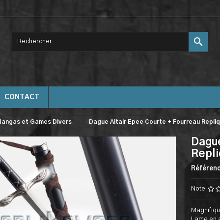

CONTACT
angas et Games Divers
Dague Altair Epee Courte + Fourreau Repli
Dague
Repl
Référen
Note
Magnifiqu
Lame en a