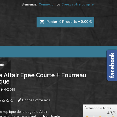
Bienvenue,
Connexion
ou
Créez votre compte
shopping_cart
Panier:
0
Produits - 0,00 €
que
 Altair Epee Courte + Fourreau
ique
ce
HK2015
Donnez votre avis
Évaluations Clients
e replique de la dague d'Altair.
4.7
/5
cier 440 stainless steel non tranchante.