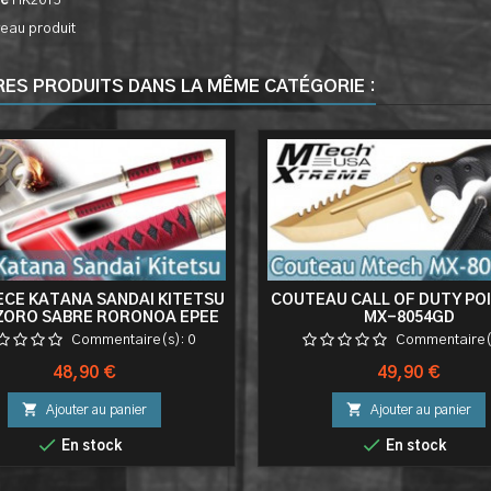
ce
HK2015
eau produit
RES PRODUITS DANS LA MÊME CATÉGORIE :
ECE KATANA SANDAI KITETSU
COUTEAU CALL OF DUTY PO
ZORO SABRE RORONOA EPEE
MX-8054GD
Commentaire(s):
0
Commentaire(
Prix
Prix
48,90 €
49,90 €


Ajouter au panier
Ajouter au panier


En stock
En stock