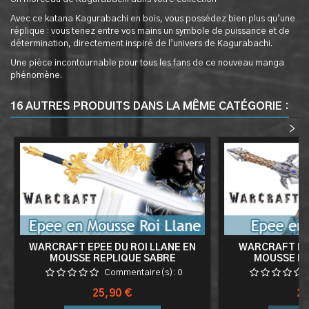
Avec ce katana Kagurabachi en bois, vous possédez bien plus qu’une
réplique : vous tenez entre vos mains un symbole de puissance et de
détermination, directement inspiré de l’univers de Kagurabachi.
Une pièce incontournable pour tous les fans de ce nouveau manga
phénomène.
16 AUTRES PRODUITS DANS LA MÊME CATÉGORIE :
<
>
WARCRAFT EPEE DU ROI LLANE EN
WARCRAFT EP
MOUSSE REPLIQUE SABRE
MOUSSE RE
Commentaire(s):
0
Prix
Pri
25,90 €
25