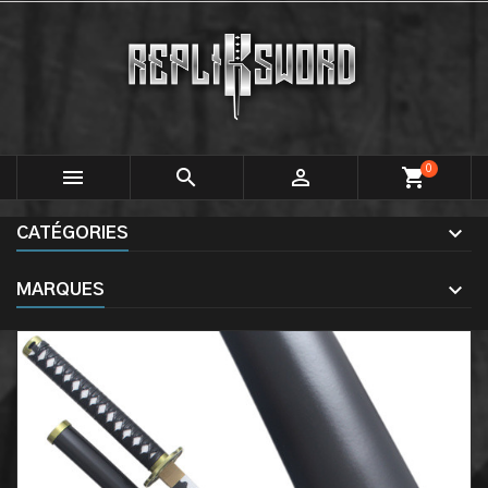
0



shopping_cart
CATÉGORIES
MARQUES