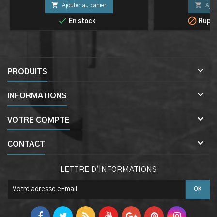


Ajouter au panier
Ajou


En stock
Ruptu

PRODUITS

INFORMATIONS

VOTRE COMPTE

CONTACT
LETTRE D'INFORMATIONS