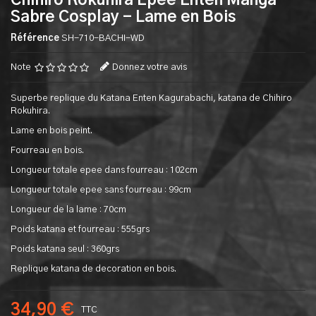
Chihiro Rokuhira Epee Enten Manga
Sabre Cosplay - Lame en Bois
Référence
SH-710-BACHI-WD
Note
Donnez votre avis
Superbe replique du Katana Enten Kagurabachi, katana de Chihiro
Rokuhira.
Lame en bois peint.
Fourreau en bois.
Longueur totale epee dans fourreau : 102cm
Longueur totale epee sans fourreau : 99cm
Longueur de la lame : 70cm
Poids katana et fourreau : 555grs
Poids katana seul : 360grs
Replique katana de decoration en bois.
34,90 €
TTC