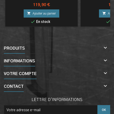
Prix
Pri
119,90 €
11


Ajouter au panier
Ajou


En stock
E

PRODUITS

INFORMATIONS

VOTRE COMPTE

CONTACT
LETTRE D'INFORMATIONS