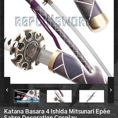


Katana Basara 4 Ishida Mitsunari Epée