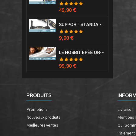
Prix
49,90 €
SUPPORT STANDARD KATANA EPÉE
Prix
9,90 €
LE HOBBIT EPÉE ORCRIST EPÉE DE THORIN SABRE + PLAQUE MURALE EN BOIS
Prix
99,90 €
PRODUITS
INFOR
Promotions
Livraison
Nouveaux produits
Mentions 
Meilleures ventes
Qui Somm
Paiement 