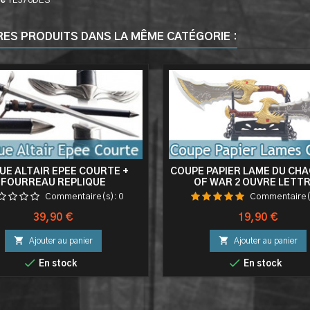
ce
TE578DES
RES PRODUITS DANS LA MÊME CATÉGORIE :
UE ALTAIR EPEE COURTE +
COUPE PAPIER LAME DU CH
FOURREAU REPLIQUE
OF WAR 2 OUVRE LETT
POIGNARDS DE KRATOS BL
Commentaire(s):
0
Commentaire(
CHAOS
Prix
Prix
39,90 €
19,90 €


Ajouter au panier
Ajouter au panier


En stock
En stock