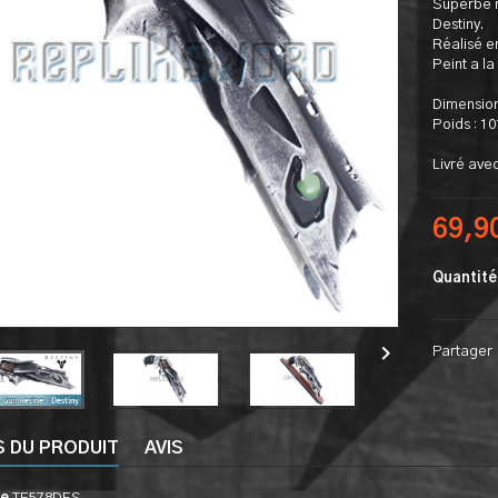
Superbe r
Destiny.
Réalisé e
Peint a la
Dimension
Poids : 1
Livré ave
69,9
Quantité

Partager
S DU PRODUIT
AVIS