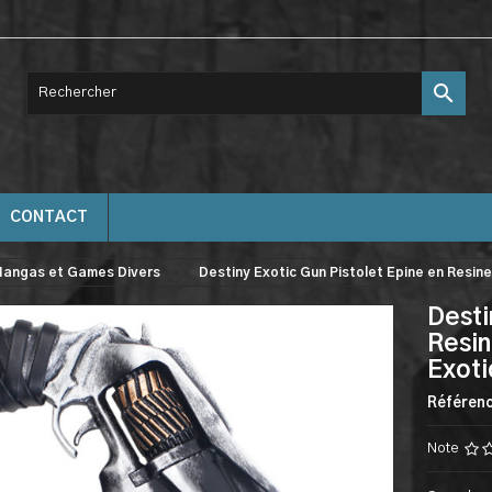

CONTACT
angas et Games Divers
Destiny Exotic Gun Pistolet Epine en Resin
Desti
Resin
Exot
Référen
Note