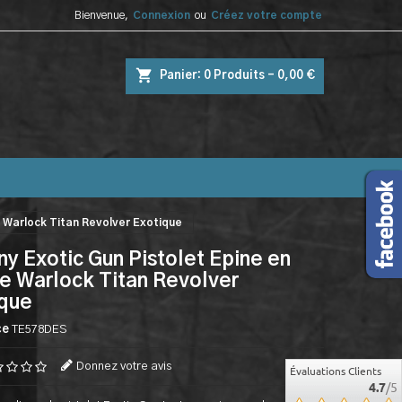
Bienvenue,
Connexion
ou
Créez votre compte
shopping_cart
Panier:
0
Produits - 0,00 €
e Warlock Titan Revolver Exotique
ny Exotic Gun Pistolet Epine en
e Warlock Titan Revolver
ique
ce
TE578DES
Donnez votre avis
Évaluations Clients
4.7
/5