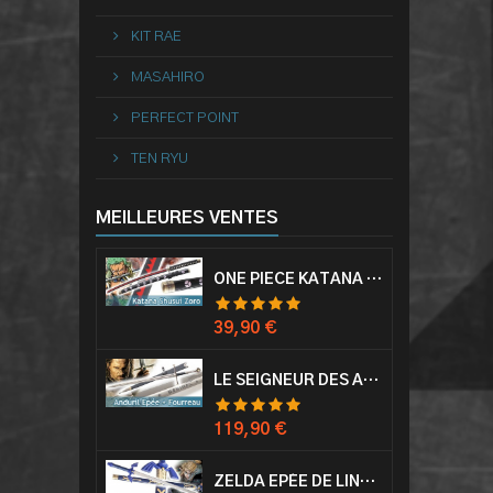
KIT RAE
MASAHIRO
PERFECT POINT
TEN RYU
MEILLEURES VENTES
ONE PIECE KATANA ZORO RORONOA SHUSUI EPÉE SABRE ACIER
Prix
39,90 €
LE SEIGNEUR DES ANNEAUX EPÉE ANDURIL ARAGORN
Prix
119,90 €
ZELDA EPÉE DE LINK AVEC FOURREAU MASTER SWORD EPEE