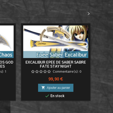
<
>
AOS GOD
EXCALIBUR EPÉE DE SABER SABRE
ILL
RES
FATE STAY NIGHT
D'AZ
ADE OF
SAB
s):
1
Commentaire(s):
0
Prix
99,90 €

Ajouter au panier

En stock