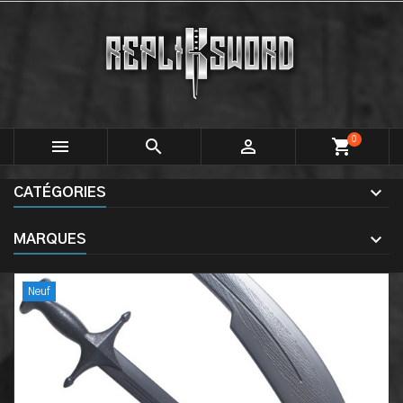
0



shopping_cart
CATÉGORIES
MARQUES
Neuf