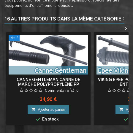
Vous pouvez acheter ce modèle sur Repliksword, spécialiste des
équipements d’entraînement robustes.
16 AUTRES PRODUITS DANS LA MÊME CATÉGORIE :
<
>
Neuf
CANNE GENTLEMAN CANNE DE
VIKING EPEE PO
MARCHE POLYPROPYLENE PP
ENTR
Commentaire(s):
0
Prix
Pri
34,90 €
39


Ajouter au panier
Ajou


En stock
E