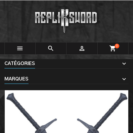
0



shopping_cart
CATÉGORIES
MARQUES