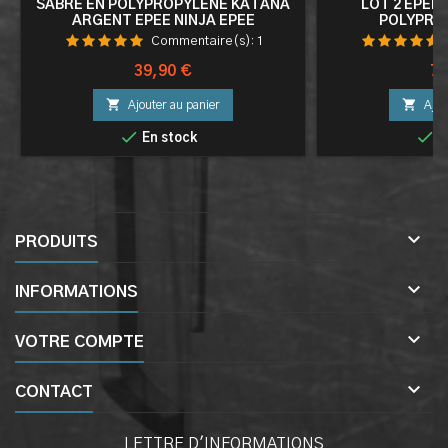
SABRE EN POLYPROPYLENE KATANA
LOT 2 EPEE
ARGENT EPEE NINJA EPEE
POLYPRO
ENTRAINEMENT COMBAT
ENTRAINEMENT 
Commentaire(s):
1
Prix
Pri
39,90 €
74


Ajouter au panier
Ajou


En stock
E

PRODUITS

INFORMATIONS

VOTRE COMPTE

CONTACT
LETTRE D'INFORMATIONS