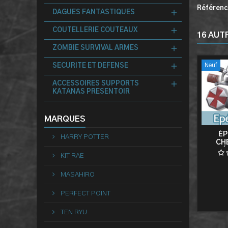
Référen
DAGUES FANTASTIQUES
COUTELLERIE COUTEAUX
16 AUT
ZOMBIE SURVIVAL ARMES
Neuf
SECURITE ET DEFENSE
ACCESSOIRES SUPPORTS
KATANAS PRESENTOIR
MARQUES
ÉP
HARRY POTTER
CHE
RÉ
KIT RAE
D
MASAHIRO
PERFECT POINT
TEN RYU