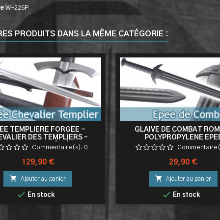
ce
W-226P
RES PRODUITS DANS LA MÊME CATÉGORIE :
ÉE TEMPLIÈRE FORGÉE -
GLAIVE DE COMBAT ROM
VALIER DES TEMPLIERS –
POLYPROPYLENE EPE
PLIQUE ACIER MÉDIÉVALE
Commentaire(s):
0
Commentaire(
ÉCORATION COLLECTION
Prix
Prix
129,90 €
29,90 €


Ajouter au panier
Ajouter au panier


En stock
En stock