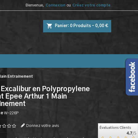
Bienvenue,
Connexion
ou
Créez votre compte
shopping_cart
Panier:
0
Produits - 0,00 €
Main Entrainement
Excalibur en Polypropylene
t Epee Arthur 1 Main
ainement
ce
W-226P
Donnez votre avis
Évaluations Clients
4.7
/5