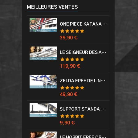
MEILLEURES VENTES
ONE PIECE KATANA ZORO RORONOA SHUSUI EPÉE SABRE ACIER
Prix
39,90 €
LE SEIGNEUR DES ANNEAUX EPÉE ANDURIL ARAGORN
Prix
119,90 €
ZELDA EPÉE DE LINK AVEC FOURREAU MASTER SWORD EPEE
Prix
49,90 €
SUPPORT STANDARD KATANA EPÉE
Prix
9,90 €
LE HOBBIT EPÉE ORCRIST EPÉE DE THORIN SABRE + PLAQUE MURALE EN BOIS