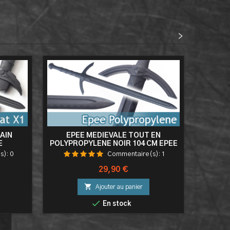
<
>
AIN
EPEE MEDIEVALE TOUT EN
E
POLYPROPYLENE NOIR 104 CM EPEE
POL
ENTRAINEMENT COMBAT EPEE DE
E
s):
0
Commentaire(s):
1
FRAPPE HAUTE QUALITÉ HAUT DE
GAMME
Prix
29,90 €

Ajouter au panier

En stock