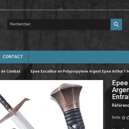

CONTACT
 de Combat
Epee Excalibur en Polypropylene Argent Epee Arthur 1 
Epee 
Argen
Entr
Référen
Note