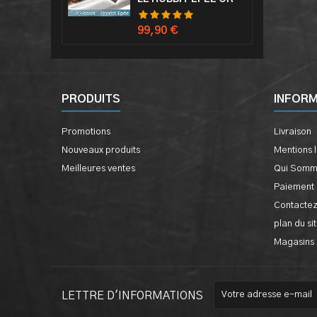
Prix
99,90 €
PRODUITS
INFOR
Promotions
Livraison
Nouveaux produits
Mentions 
Meilleures ventes
Qui Somm
Paiement 
Contacte
plan du si
Magasins
LETTRE D'INFORMATIONS