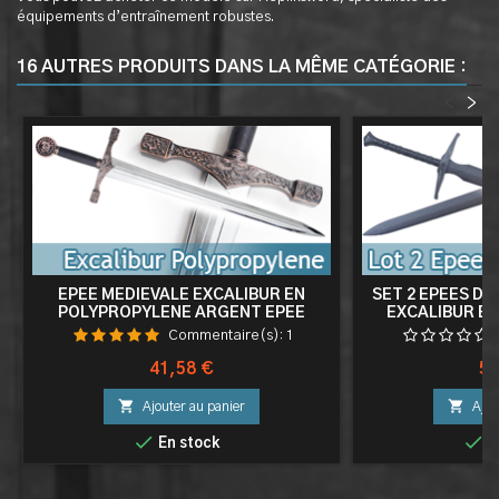
équipements d’entraînement robustes.
16 AUTRES PRODUITS DANS LA MÊME CATÉGORIE :
<
>
EPEE MEDIEVALE EXCALIBUR EN
SET 2 EPEES DE
POLYPROPYLENE ARGENT EPEE
EXCALIBUR E
ENTRAINEMENT COMBAT
115CM ENTRA
Commentaire(s):
1
Prix
Pri
41,58 €
58


Ajouter au panier
Ajou


En stock
E