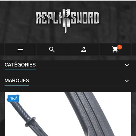
0



shopping_cart
CATÉGORIES
MARQUES
Neuf