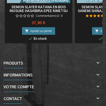
DEMON SLAYER KATANA EN BOIS
DEMON SLAYER
INOSUKE HASHIBIRA EPEE KIMETSU
SANEMI SHINAZU
NO YAIBA SABRE INOSUKE KATANA
KIMETSU N
Commentaire(s):
0
Prix
Pri
37,90 €
34


Ajouter au panier
Ajou


En stock
E

PRODUITS

INFORMATIONS

VOTRE COMPTE

CONTACT