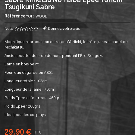
Sabre Kimetsu No Yaiba Epee Yorichi
Tsugikuni Sabre
Référence
YORI WOOD
Note
Donnez votre avis
Magnifique reproduction du katana Yoriichi, le frère jumeau cadet de
Michikatsu.
Ancien pourfendeur de démons pendant l’Ère Sengoku.
Lame en bois peint.
Fourreau et garde en ABS.
Longueur totale : 102cm
Longueur de la lame : 70cm
Poids Epee et fourreau : 460grs
Poids Epee : 200grs
Ideal pour les cosplays.
29,90 €
TTC