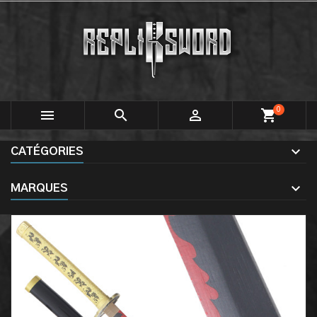
0



shopping_cart
CATÉGORIES
MARQUES