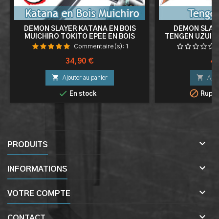
DEMON SLAYER KATANA EN BOIS
DEMON SLAYE
MUICHIRO TOKITO EPEE EN BOIS
TENGEN UZUI LO
KIMETSU NO YAIBA SABRE
LAME EN BOI
Commentaire(s):
1
KATANA COSP
Prix
Pri
34,90 €
49


Ajouter au panier
Ajou


En stock
Ruptu

PRODUITS

INFORMATIONS

VOTRE COMPTE

CONTACT