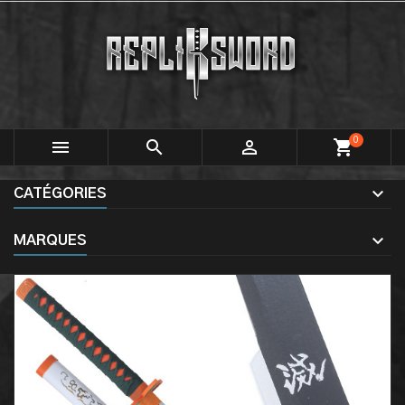
0



shopping_cart
CATÉGORIES
MARQUES