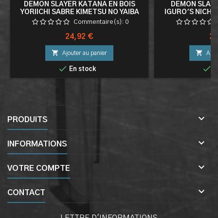
DEMON SLAYER KATANA EN BOIS
DEMON SLAYE
YORIICHI SABRE KIMETSU NO YAIBA
IGURO'S NICHI
EPEE YORICHI TSUGIKUNI SABRE
SANS FOURREA
Commentaire(s):
0
S
Prix
Pri
24,92 €
29


Ajouter au panier
Ajou


En stock
E

PRODUITS

INFORMATIONS

VOTRE COMPTE

CONTACT