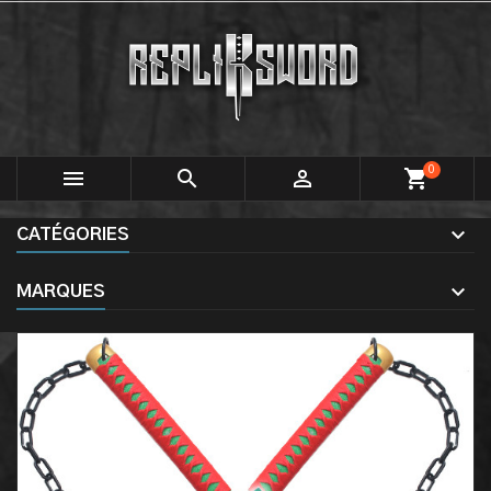
0



shopping_cart
CATÉGORIES
MARQUES