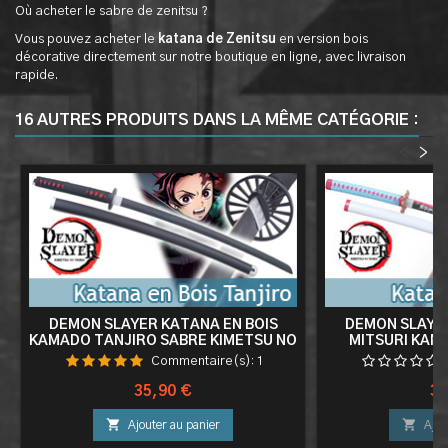
Où acheter le sabre de zenitsu ?
Vous pouvez acheter le
katana de Zenitsu
en version bois
décorative directement sur notre boutique en ligne, avec livraison
rapide.
16 AUTRES PRODUITS DANS LA MÊME CATÉGORIE :
<
>
DEMON SLAYER KATANA EN BOIS
DEMON SLAYER
KAMADO TANJIRO SABRE KIMETSU NO
MITSURI KANR
YAIBA
KIMETSU N
Commentaire(s):
1
Prix
Pri
35,90 €
34


Ajouter au panier
Ajou