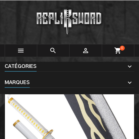
0



shopping_cart
CATÉGORIES
MARQUES