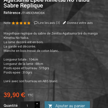
Agatsuma Epee Kimetsu No Yaiba
Sabre Replique
Référence
JT148DEMWDBK
Note
Lire les avis (
3
)
Donnez votre avis
Magnifique replique du sabre de Zenitsu Agatsuma tiré du manga
Kimetsu No Yaiba.
La lame decoré est en bois.
La garde est décorée.
Manche en bois tressé de coton blanc.
Longueur totale : 104cm
Longueur de la lame : 68cm
Poids epee et fourreau : 515grs
Poids epee : 310grs
Livré avec son fourreau en ABS blanc.
39,90 €
TTC

Ajouter au panier
Quantité