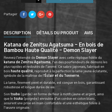
Partager
DESCRIPTION
DÉTAILS DU PRODUIT
AVIS
Katana de Zenitsu Agatsuma – En bois de
Bambou Haute Qualité – Demon Slayer
Revivez l’intensité de
Demon Slayer
avec cette réplique fidèle du
katana de Zenitsu Agatsuma
, l’un des pourfendeurs de démons les
plus rapides et redoutés de l’anime. Ce sabre japonais, fabriqué en
bois
haute qualité
, reproduit à la perfection la lame jaune éclatante,
symbole de la maîtrise de l’
Éclair et du Tonnerre
.
La lame, finement peint et durable, est conçue en bois, garantissant
robustesse et longue durée de vie.
Son
tsuba
(garde) en forme de fleur à motifs jaune et argent, ainsi
que le
tsuka
(poignée) enroulée d’un cordon en coton blanc,
assurent une prise en main confortable et une esthétique fidèle à
l’œuvre originale.