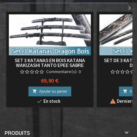
<
>
SET 3 KATANAS EN BOIS KATANA
SET DE 3 KAT
WAKIZASHI TANTO EPEE SABRE
DR
KATANA JAPONAIS KATANA DRAGON
Commentaire(s):
0
BLACK EDITION + PRESENTOIR
Prix
Pri
69,90 €
79


Ajouter au panier
Ajou


En stock
Derniers a

PRODUITS