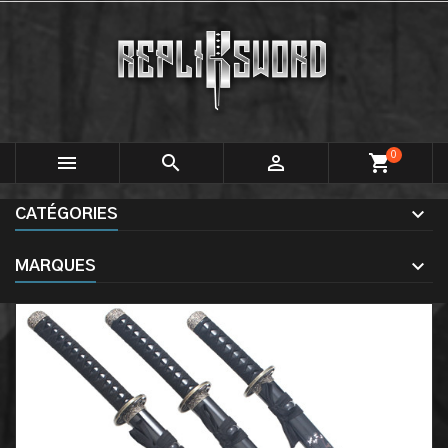
0



shopping_cart
CATÉGORIES
MARQUES