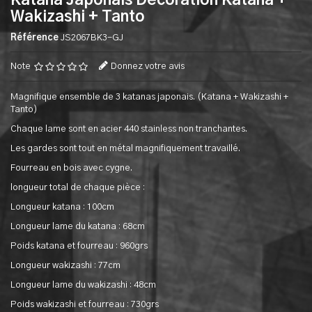
Katana Japonais Decoration Katana +
Wakizashi + Tanto
Référence
JS2067BK3-GJ
Note
Donnez votre avis
Magnifique ensemble de 3 katanas japonais. (Katana + Wakizashi +
Tanto)
Chaque lame sont en acier 440 stainless non tranchantes.
Les gardes sont tout en métal magnifiquement travaillé.
Fourreau en bois avec cygne.
longueur total de chaque pièce :
Longueur katana : 100cm
Longueur lame du katana : 68cm
Poids katana et fourreau : 960grs
Longueur wakizashi : 77cm
Longueur lame du wakizashi : 48cm
Poids wakizashi et fourreau : 730grs