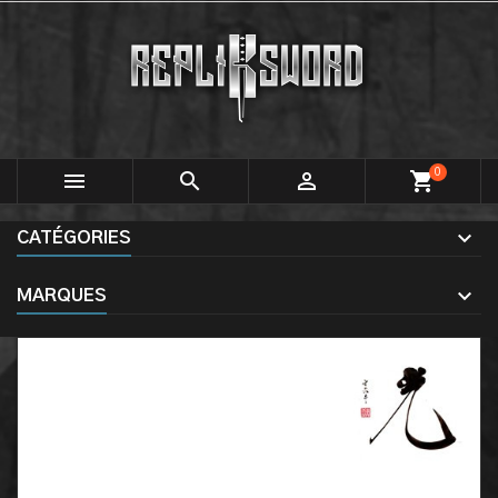
0



shopping_cart
CATÉGORIES
MARQUES