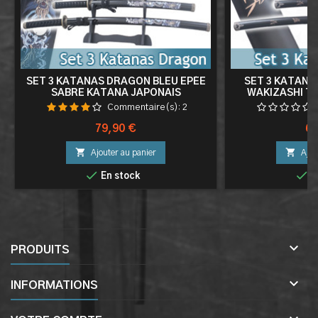
SET 3 KATANAS DRAGON BLEU EPÉE
SET 3 KATANA
SABRE KATANA JAPONAIS
WAKIZASHI T
DECORATION KATANA + WAKIZASHI +
KATANA JA
Commentaire(s):
2
TANTO
SAMOURAI 
Prix
Pri
79,90 €
69


Ajouter au panier
Ajou


En stock
E

PRODUITS

INFORMATIONS