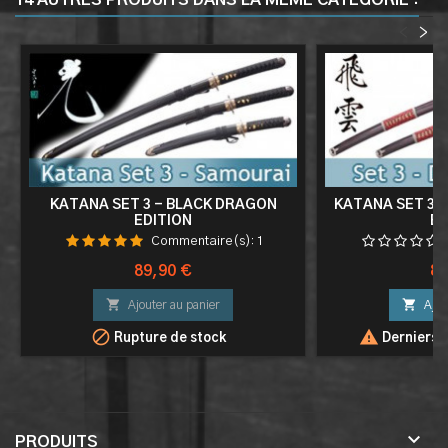
14 AUTRES PRODUITS DANS LA MÊME CATÉGORIE :
<
>
KATANA SET 3 - BLACK DRAGON
KATANA SET 3 
EDITION
ED
Commentaire(s):
1
Prix
Pri
89,90 €
89


Ajouter au panier
Ajou


Rupture de stock
Derniers a

PRODUITS