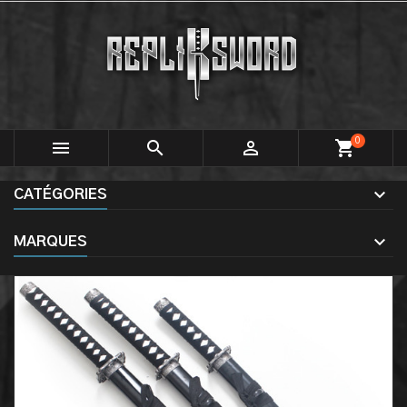
0



shopping_cart
CATÉGORIES
MARQUES