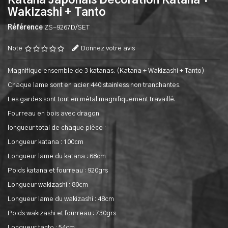
Katana Japonais Decoration Katana +
Wakizashi + Tanto
Référence
ZS-9267D/SET
Note
Donnez votre avis
Magnifique ensemble de 3 katanas. (Katana + Wakizashi + Tanto)
Chaque lame sont en acier 440 stainless non tranchantes.
Les gardes sont tout en métal magnifiquement travaillé.
Fourreau en bois avec dragon.
longueur total de chaque pièce :
Longueur katana : 100cm
Longueur lame du katana : 68cm
Poids katana et fourreau : 920grs
Longueur wakizashi : 80cm
Longueur lame du wakizashi : 48cm
Poids wakizashi et fourreau : 730grs
Longueur tanto : 54cm