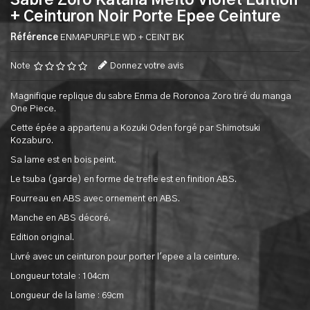
Sabre Zoro Katana Meito Violet Edition
+ Ceinturon Noir Porte Epee Ceinture
Référence
ENMAPURPLE WD + CEINT BK
Note
Donnez votre avis
Magnifique replique du sabre Enma de Roronoa Zoro tiré du manga
One Piece.
Cette épée a appartenu a Kozuki Oden forgé par Shimotsuki
Kozaburo.
Sa lame est en bois peint.
Le tsuba (garde) en forme de trefle est en finition ABS.
Fourreau en ABS avec ornement en ABS.
Manche en ABS décoré.
Edition original.
Livré avec un ceinturon pour porter l'epee a la ceinture.
Longueur totale : 104cm
Longueur de la lame : 69cm