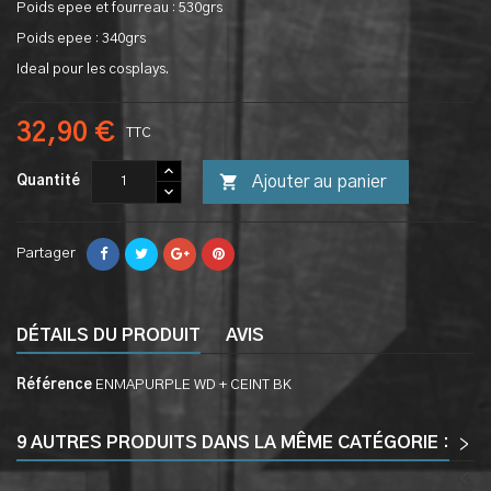
Poids epee et fourreau : 530grs
Poids epee : 340grs
Ideal pour les cosplays.
32,90 €
TTC

Ajouter au panier
Quantité
Partager
DÉTAILS DU PRODUIT
AVIS
Référence
ENMAPURPLE WD + CEINT BK
9 AUTRES PRODUITS DANS LA MÊME CATÉGORIE :
>
<