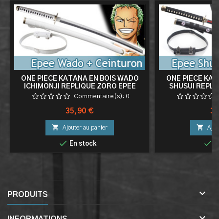
ONE PIECE KATANA EN BOIS WADO
ONE PIECE KAT
ICHIMONJI REPLIQUE ZORO EPEE
SHUSUI REPLI
SABRE + CEINTURON BLANC PORTE
CEINTURON N
Commentaire(s):
0
EPEE CEINTURE
CE
Prix
Pri
35,90 €
32


Ajouter au panier
Ajou


En stock
E

PRODUITS
