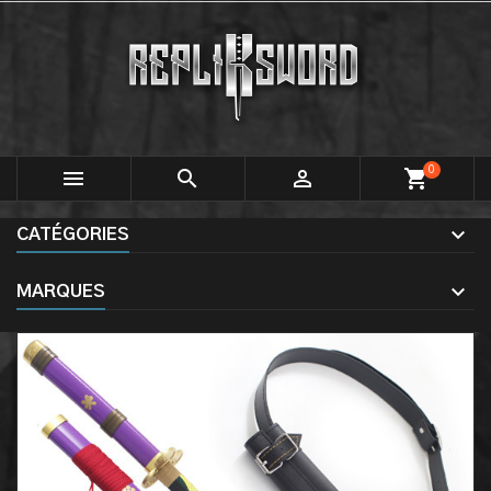
0



shopping_cart
CATÉGORIES
MARQUES